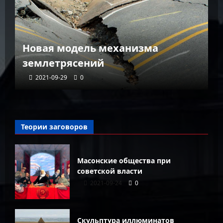
К
Новая модель механизма
г
землетрясений
г
2021-09-29
0
Теории заговоров
Масонские общества при
советской власти
2021-09-24
0
Скульптура иллюминатов