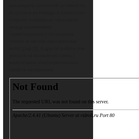
минимумов солнечной активности.
Астрологи из Канады и Казахстана
открыли очевидные параллели
между изменением
гравитационного потенциала
планет и числом авиационных
катастроф [5]. В другой работе они
указали на возможную связь с
изменением электромагнитных
свойств материалов.