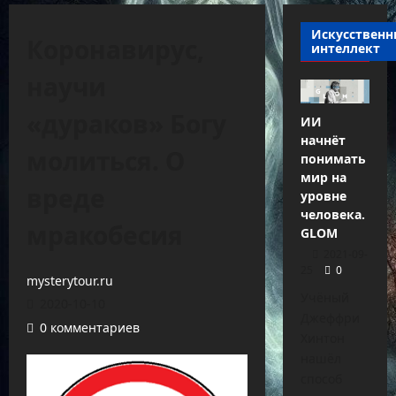
Искусствен
Коронавирус,
интеллект
научи
«дураков» Богу
ИИ
начнёт
молиться. О
понимать
мир на
вреде
уровне
человека.
мракобесия
GLOM
2021-09-
25
0
mysterytour.ru
Учёный
2020-10-10
Джеффри
0 комментариев
Хинтон
нашёл
способ