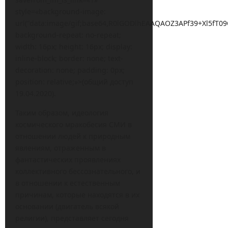
style=«background-image:
url("data:image/gif;base64,R0lGODlhEAAQAOZ3APf39+X
background-repeat: no-repeat;
width: 16px; height: 16px; display:
inline-block; border: none; text-
decoration: none; padding: 0px;
position: relative;»>(общий доступ
19.04.2020).
Таким образом, идеология
космического мракобесия СМИ в
отношении людей к природным
явлениям, отраженным в
фантастических проявлениях
коллективного бессознательного, и
в отношении к естественным
причинам, которые находятся в их
основании (двигатель всякой
религии), представляет сегодня