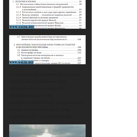
С позиции православной церкви
подобные откровения или
«разумные» (в кавычках!)
природные явления
рассматриваются как дьявольские
козни, происки бесов и тому
подобное [3] – это идеология!