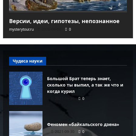
Версии, идеи, гипотезы, непознанное
mysterytour.ru
2026-04-04
0
Чудеса науки
Большой Брат теперь знает,
сколько ты выпил, а так же что и
когда курил
2021-09-30
0
Феномен «байкальского дзена»
2021-09-30
0