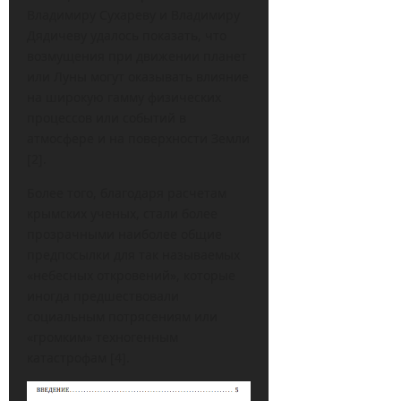
Владимиру Сухареву и Владимиру
Дядичеву удалось показать, что
возмущения при движении планет
или Луны могут оказывать влияние
на широкую гамму физических
процессов или событий в
атмосфере и на поверхности Земли
[2].
Более того, благодаря расчетам
крымских ученых, стали более
прозрачными наиболее общие
предпосылки для так называемых
«небесных откровений», которые
иногда предшествовали
социальным потрясениям или
«громким» техногенным
катастрофам [4].