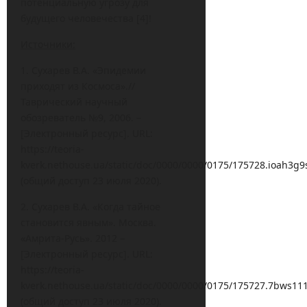
потенциальную угрозу для
будущего человечества [4]!
Источники:
1. Сухарев В.А. «Эпидемии
приходят из Космоса».//
Таврический научный
обозреватель №9, 2006. –
[Электронный ресурс]. URL:
https://teoria-
kverk.nethouse.ua/static/doc/0000/0000/0175/175728.ioah3g9
(общий доступ 23 июля 2020).
2. Сухарев В.А. «Когда тайное
становится явным». Москва.
«Амрита-Русь». 2012 –
[Электронный ресурс]. URL:
https://teoria-
kverk.nethouse.ua/static/doc/0000/0000/0175/175727.7bws11
(общий доступ 23 июля 2020).