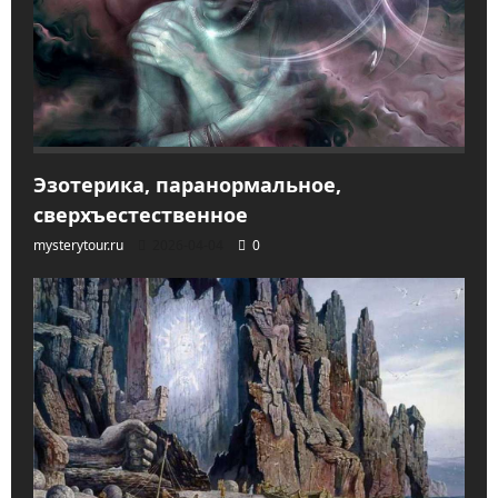
Эзотерика, паранормальное,
сверхъестественное
mysterytour.ru
2026-04-04
0