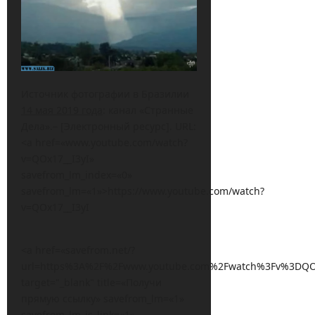
Источник фотографии в Бразилии
14 мая 2019 года
: канал «Странные
Дела».– [Электронный ресурс]. URL:
<a href=«www.youtube.com/watch?
v=QOx17__I3yI»
savefrom_lm_index=«0»
savefrom_lm=«1»>https://www.youtube.com/watch?
v=QOx17__I3yI
<a href=«savefrom.net/?
url=https%3A%2F%2Fwww.youtube.com%2Fwatch%3Fv%3DQOx1
target="_blank" title=«Получи
прямую ссылку» savefrom_lm=«1»
savefrom_lm_is_link=«1»