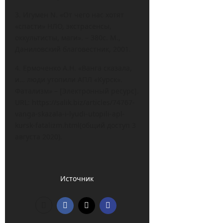
3. Игумен N. «От чего нас хотят
«спасти» НЛО, экстрасенсы,
оккультисты, маги». – 380с. М.,
Даниловский благовестник, 2001.
4. Ермоченко А.Н. «Ванга сказала,
и… люди утопили АПЛ «Курск».
Фатализм» – [Электронный ресурс].
URL: https://salik.biz/articles/74767-
vanga-skazala-i-lyudi-utopili-apl-
kursk-fatalizm.html(общий доступ 3
августа 2020).
Источник