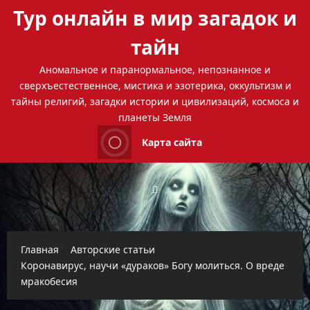
Перейти
Тур онлайн в мир загадок и
к
содержимому
тайн
Аномальное и паранормальное, непознанное и
сверхъестественное, мистика и эзотерика, оккультизм и
тайны религий, загадки истории и цивилизаций, космоса и
планеты Земля
Карта сайта
Главная
Авторские статьи
Коронавирус, научи «дураков» Богу молиться. О вреде
мракобесия