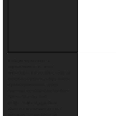
В общих чертах задача
определения «странного
аттрактора» в атмосфере, который
способен нарушать работу машин
и радиоприемников, путать
прогнозы метеорологам или быть
причиной внезапной
фибрилляции сердца, была
обозначена учеными давно. С
помощью точных расчетов