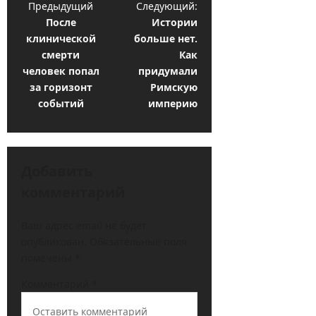
Н
Предыдущий
Следующий:
После
Истории
а
клинической
больше нет.
в
смерти
Как
и
человек попал
придумали
за горизонт
Римскую
г
событий
империю
а
ц
и
Добавить
я
комментарий
з
а
Ваш адрес email не будет
опубликован.
Обязательные поля
п
помечены
*
и
Комментарий
*
с
и