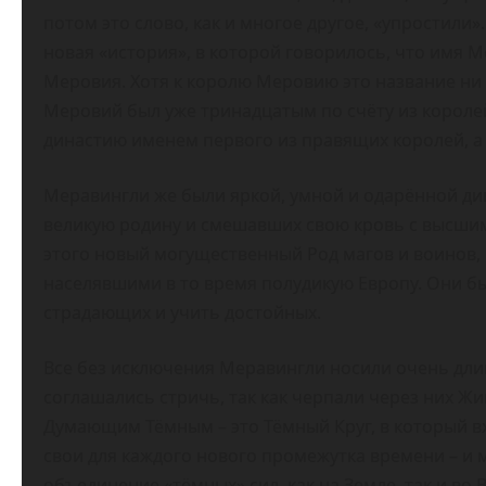
потом это слово, как и многое другое, «упростили»
новая «история», в которой говорилось, что имя 
Меровия. Хотя к королю Меровию это название ни
Меровий был уже тринадцатым по счёту из короле
династию именем первого из правящих королей, а 
Меравингли же были яркой, умной и одарённой ди
великую родину и смешавших свою кровь с высшим
этого новый могущественный Род магов и воинов,
населявшими в то время полудикую Европу. Они б
страдающих и учить достойных.
Все без исключения Меравингли носили очень длин
соглашались стричь, так как черпали через них Жи
Думающим Тёмным – это Тёмный Круг, в который вх
свои для каждого нового промежутка времени – и
объединение «тёмных» сил, как на Земле, так и в