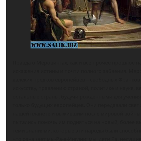
Правда о Меровингах, как и всё прочее прошлое н
искажения истины и почти полного забвения. Мер
далёких предков европейцев – свободных Франков
искусству, правлению страной, политике и науке, 
остальные страны, будучи рождёнными для учения 
только будущих европейцев. Они передавали свет
нашей планете и выжившим после мировой войны и
пытались помочь им подняться на новый, более в
теми знаниями, которые эти народы были способн
что означает мы-Ра-в-Инглии; мы, дети Ра, несущи