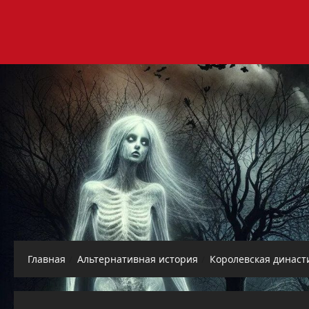
Перейти
к
содержимому
Главная
Альтернативная история
Королевская династ