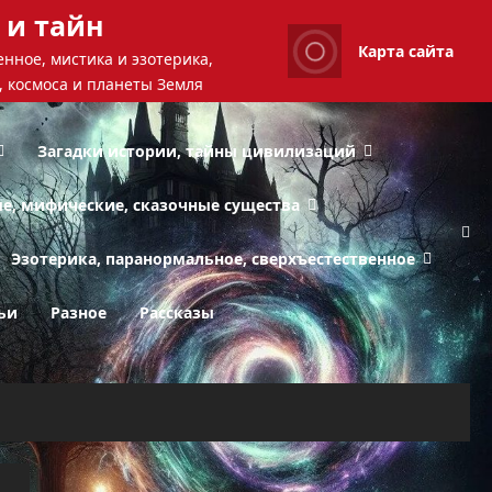
 и тайн
Карта сайта
нное, мистика и эзотерика,
, космоса и планеты Земля
Загадки истории, тайны цивилизаций
ые, мифические, сказочные существа
Эзотерика, паранормальное, сверхъестественное
ьи
Разное
Рассказы