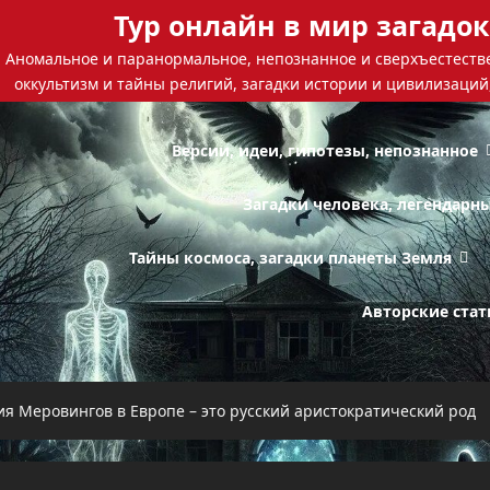
Тур онлайн в мир загадок
Аномальное и паранормальное, непознанное и сверхъестестве
оккультизм и тайны религий, загадки истории и цивилизаций
Версии, идеи, гипотезы, непознанное
Загадки человека, легендарн
Тайны космоса, загадки планеты Земля
Авторские стат
ия Меровингов в Европе – это русский аристократический род