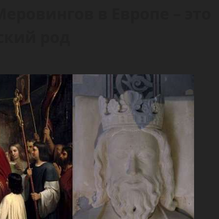
еровингов в Европе – это
ский род