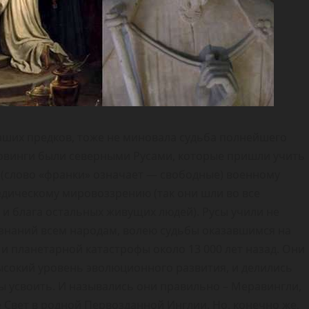
аших предков, тоже не миновала судьба полнейшего
овинги были северными Русами, которые пришли учить
 (слово «франки» означает — свободные) военному
ведическому мировоззрению (так они шли во все
и блага остальных живущих людей). Русы учили не
 знаний всем народам, волею судьбы оказавшимся на
 планетарной катастрофы около 13 000 лет назад. Они
ысокий уровень эволюционного развития, и делились
ы усвоить. И назывались они правильно – Меравингли,
е Свет в родной Первозданной Инглии. Но, конечно же,