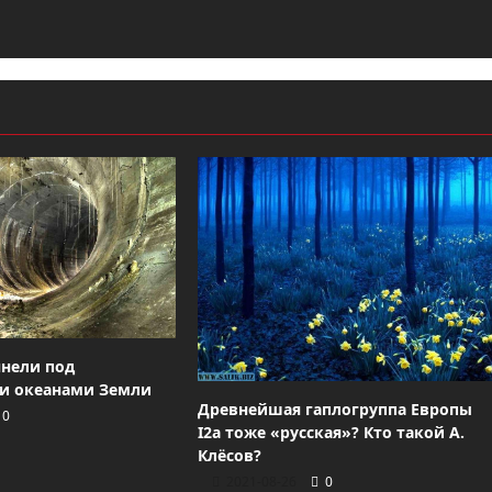
нели под
и океанами Земли
Древнейшая гаплогруппа Европы
0
I2а тоже «русская»? Кто такой А.
Клёсов?
2021-08-26
0