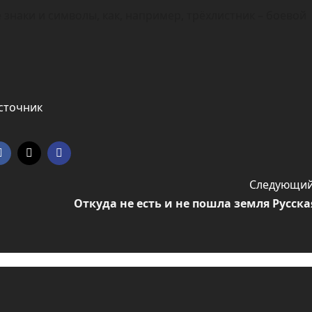
знаки и символы, как, например, трёхлистник – боевой
сточник
Следующий
Откуда не есть и не пошла земля Русска