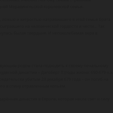
дней Меравингльской королевской семьи.
, ложью и хитростью натравившего в этой семье брата
ю сыгравшего на человеческой гордости и чести… Так
улась былая твердыня. И непоколебимая вера в
вующим родом стала подходить к своему печальному
сной династии – Дагоберт II (годы жизни: 650-679 н.э.
 предательски убитым 23 декабря 679 года – он погиб на
его в спину отравленным копьём.
арённая династия в Европе, которая несла свет и силу