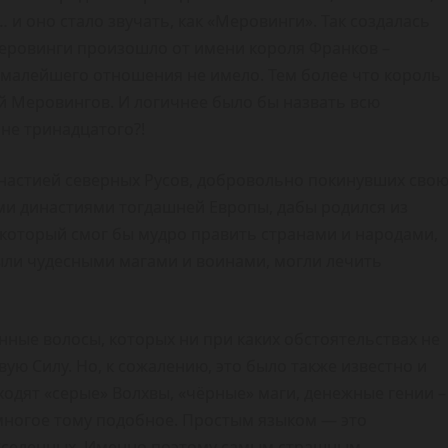
… и оно стало звучать, как «Меровинги». Так создалась
Меровинги произошло от имени короля Франков –
 малейшего отношения не имело. Тем более что король
й Меровингов. И логичнее было бы назвать всю
не тринадцатого?!
настией северных Русов, добровольно покинувших сво
и династиями тогдашней Европы, дабы родился из
 который смог бы мудро править странами и народами,
ыли чудесными магами и воинами, могли лечить
ные волосы, которых ни при каких обстоятельствах не
вую Силу. Но, к сожалению, это было также известно и
одят «серые» Волхвы, «чёрные» маги, денежные гении –
 многое тому подобное. Простым языком — это
о Вселенных. Именно поэтому самым страшным