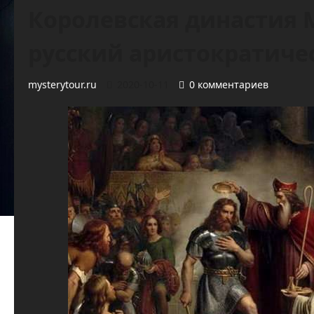
Королевская династия М
русский аристократиче
mysterytour.ru
2020-10-11
0 комментариев