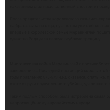
наказанием стал насильственный «постриг» после
После предательства королевского казначея-еврея
на брата, сына на отца, ну а потом уже с лёгкость
впервые в королевской семье Меравинглей пошатн
единство Рода дала первую глубокую трещину…
Многовековая война Меравинглей с противоборст
завершению… Последний настоящий король этой чуде
годы правления: 675-679 н.э.), оказался, опять же,
охоте от руки подкупленного убийцы, ударившего 
Таким подлым способом, была истреблена самая од
непросвещённому европейскому народу.