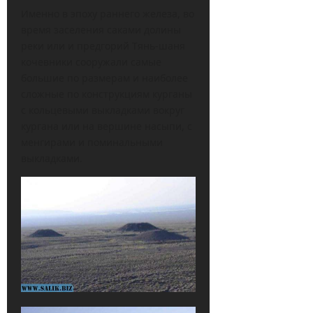
Именно в эпоху раннего железа, во
время заселения саками долины
реки или и предгорий Тянь-шаня
кочевники сооружали самые
большие по размерам и наиболее
сложные по конструкциям курганы
с кольцевыми выкладками вокруг
кургана или на вершине насыпи, с
менгирами и поминальными
выкладками.