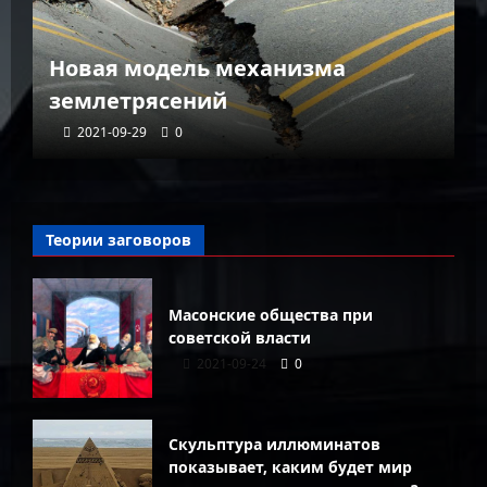
К
Новая модель механизма
г
землетрясений
г
2021-09-29
0
Теории заговоров
Масонские общества при
советской власти
2021-09-24
0
Скульптура иллюминатов
показывает, каким будет мир