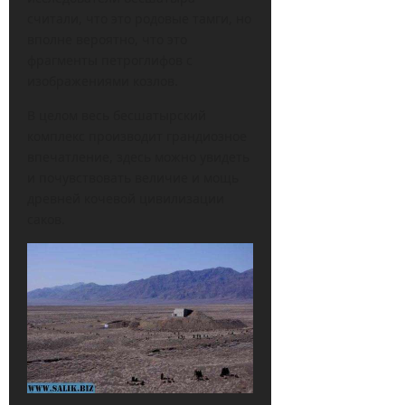
считали, что это родовые тамги, но
вполне вероятно, что это
фрагменты петроглифов с
изображениями козлов.
В целом весь бесшатырский
комплекс производит грандиозное
впечатление, здесь можно увидеть
и почувствовать величие и мощь
древней кочевой цивилизации
саков.