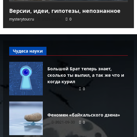
Версии, идеи, гипотезы, непознанное
mysterytour.ru
2026-04-04
0
Чудеса науки
Большой Брат теперь знает,
сколько ты выпил, а так же что и
когда курил
2021-09-30
0
Феномен «байкальского дзена»
2021-09-30
0