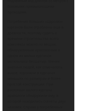
подземный ход длиной 55 метров с
боковыми примыкающими
проходами.
Погребения больших «Царских»
курганов были ограблены еще в
древности, поэтому судить о
времени строительства всего
комплекса можно по вещам,
обнаруженным археологами в
одном из малых курганов
могильника бесшатыр. Менее
знатных людей, как отмечалось
выше, хоронили в курганах
меньших по размерам и более
простой конструкции. При
раскопках малого кургана
археологи обнаружили яму, в
которой находились скелеты двух
человек. Справа у погребенных