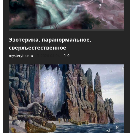
Эзотерика, паранормальное,
сверхъестественное
mysterytour.ru
2026-04-04
0