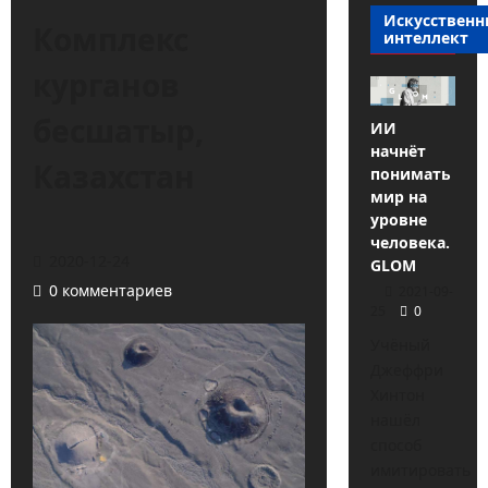
Искусствен
Комплекс
интеллект
курганов
бесшатыр,
ИИ
начнёт
Казахстан
понимать
мир на
уровне
человека.
2020-12-24
GLOM
0 комментариев
2021-09-
25
0
Учёный
Джеффри
Хинтон
нашёл
способ
имитировать