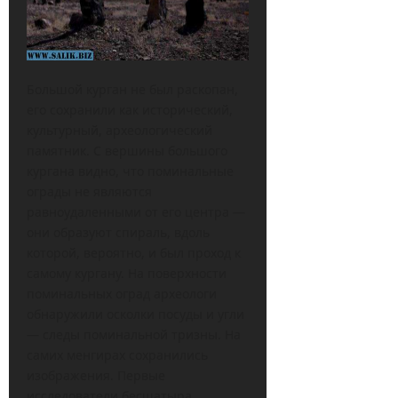
Большой курган не был раскопан,
его сохранили как исторический,
культурный, археологический
памятник. С вершины большого
кургана видно, что поминальные
ограды не являются
равноудаленными от его центра —
они образуют спираль, вдоль
которой, вероятно, и был проход к
самому кургану. На поверхности
поминальных оград археологи
обнаружили осколки посуды и угли
— следы поминальной тризны. На
самих менгирах сохранились
изображения. Первые
исследователи бесшатыра