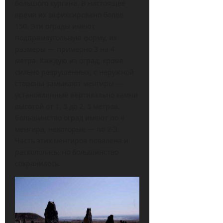
большого кургана. В настоящее
время их зафиксировано более
150. Эти ограды имеют
подпрямоугольную форму, их
размеры — примерно 3 на 4
метра. Каждую из оград, кроме
сильно разрушенных, с наружной
стороны замыкают менгиры —
установленные вертикально камни
высотой от 1, 5 до 2, 5 метров.
Большинство оград имеют по 4
менгира, некоторые — по 2-3.
Часть этих менгиров повалена и
раскололась, но большинство
сохранилось.