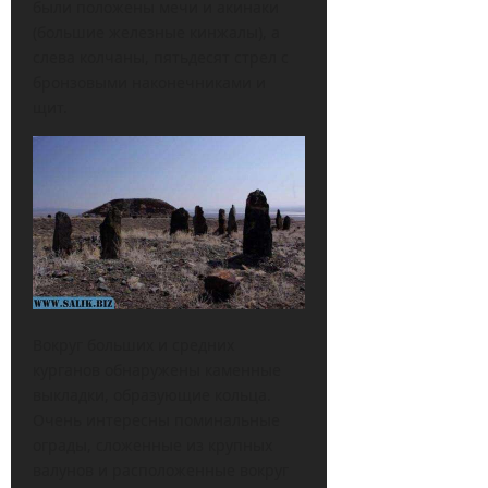
были положены мечи и акинаки
(большие железные кинжалы), а
слева колчаны, пятьдесят стрел с
бронзовыми наконечниками и
щит.
Вокруг больших и средних
курганов обнаружены каменные
выкладки, образующие кольца.
Очень интересны поминальные
ограды, сложенные из крупных
валунов и расположенные вокруг