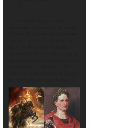
И тут плавно подкидывают
аналитику: а Советы-то, пользуясь
ситуацией, пытались (и имели для
этого все шансы), накинуться на
занятую непростым процессом
интеграции и взаимной притирки,
беспомощную Европу. Да если б не
Адольф Шикльгрубович, чтобы
стало со старым светом? Вот такой
вот просматривается поворот.