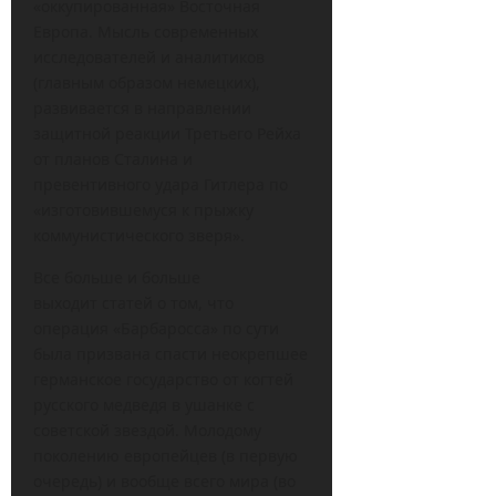
«оккупированная» Восточная
Европа. Мысль современных
исследователей и аналитиков
(главным образом немецких),
развивается в направлении
защитной реакции Третьего Рейха
от планов Сталина и
превентивного удара Гитлера по
«изготовившемуся к прыжку
коммунистического зверя».
Все больше и больше
выходит статей о том, что
операция «Барбаросса» по сути
была призвана спасти неокрепшее
германское государство от когтей
русского медведя в ушанке с
советской звездой. Молодому
поколению европейцев (в первую
очередь) и вообще всего мира (во