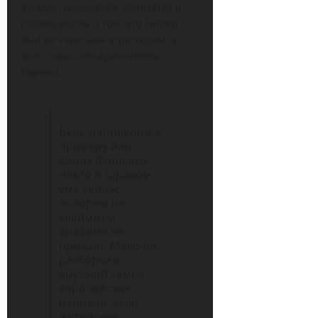
вторую) внушается, вбивается в
головы мысль о том, что Гитлер
был не «чистым» агрессором, а
всего лишь объединителем
Европы.
Ведь Наполеона, к
примеру или
Карла Великого
никто в здравом
уме сейчас
позором не
клеймит и
анафеме не
придает. Мало-ли,
разборки в
дружной семье
европейских
народов, дело
житейское.