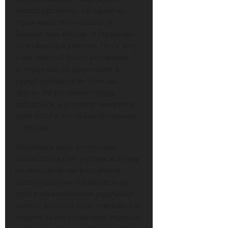
непосредственно. Ни одной из
стран мира это не касается
больше, чем России. И Германии,
но в обратной степени. Что я хочу
этим сказать? То что искажение
истории всегда происходит в
ущерб одним и в интересам
других. Не составляет труда
догадаться, что ущерб наносится
роли СССР и его правопреемнице
— России.
Исправить свою репутацию,
пытаются за счет русских все кому
не лень, включая республики
бывшего Союза. Однако есть во
всей этой вакханалии отдельный
вопрос, который надо учитывать и
следить за его развитием отдельно