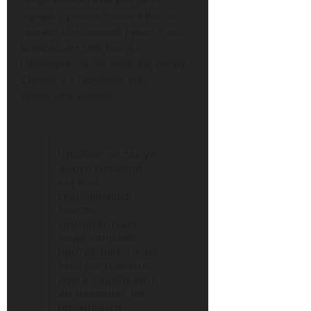
города. Думаете только в России
тоскуют по «сильной руке»? У нас
возвращает себе былую
популярность (по опросам) Иосиф
Сталин, а в Германии кто?
Тенденция, однако…
Пройдет не так уж
много времени,
как всю
скопившуюся
злость,
компетентные
люди направят
против одного, но
зато настоящего
врага. Гадать, кого
им назначат, не
приходится.