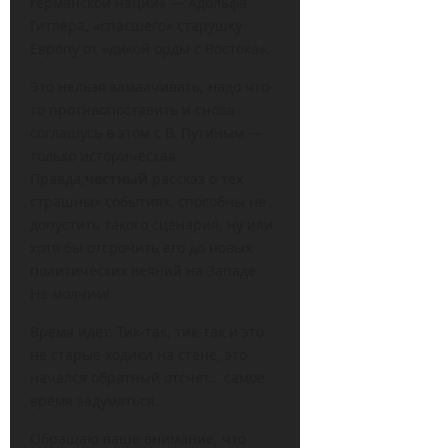
германской нации» — Адольфа
Гитлера, «спасшего» старушку
Европу от «дикой орды с Востока».
Это нельзя замалчивать, надо что-
то противопоставить и снова
соглашусь в этом с В. Путиным —
только историческая
Правда,
честный
рассказ о тех
страшных событиях, способны не
допустить такого сценария, ну или
хотя бы отсрочить его до новых
политических веяний на Западе.
Не молчим!
Время идет. Тик-так, тик-так и это
не старые ходики на стене, это
начался обратный отсчет… самое
время задуматься.
Обращаю ваше внимание, что