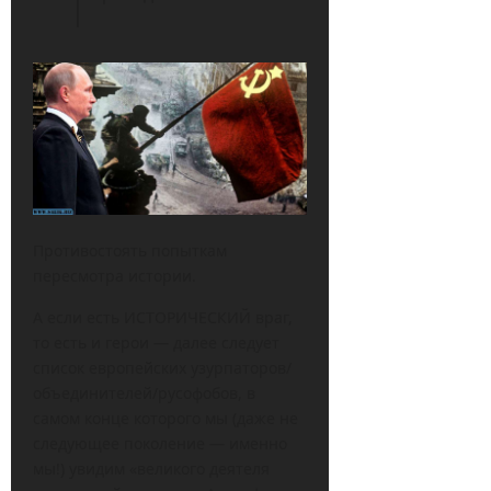
Противостоять попыткам
пересмотра истории.
А если есть ИСТОРИЧЕСКИЙ враг,
то есть и герои — далее следует
список европейских узурпаторов/
объединителей/русофобов, в
самом конце которого мы (даже не
следующее поколение — именно
мы!) увидим «великого деятеля