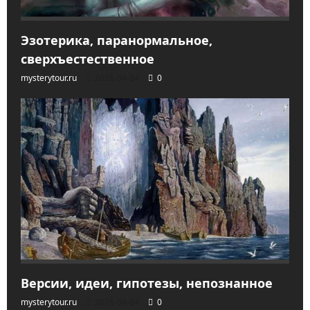
Эзотерика, паранормальное,
сверхъестественное
mysterytour.ru
2026-04-04
0
Версии, идеи, гипотезы, непознанное
mysterytour.ru
2026-04-04
0