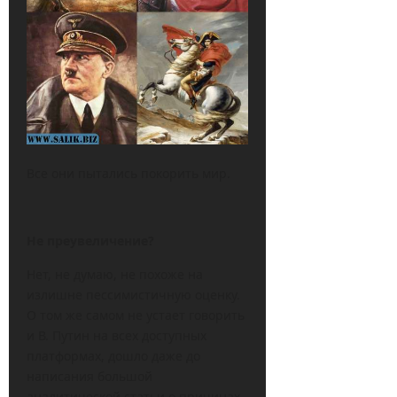
Все они пытались покорить мир.
Не преувеличение?
Нет, не думаю, не похоже на
излишне пессимистичную оценку.
О том же самом не устает говорить
и В. Путин на всех доступных
платформах, дошло даже до
написания большой
аналитической статьи о причинах,