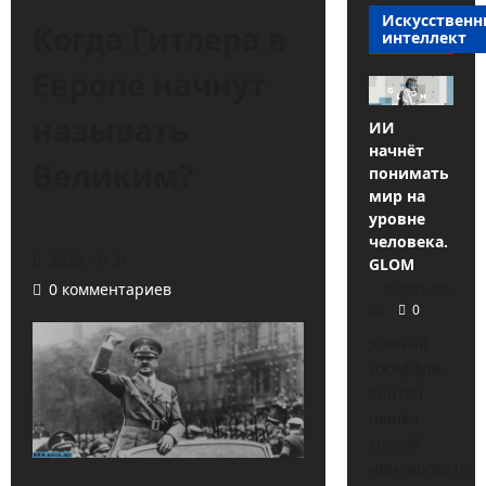
Искусствен
Когда Гитлера в
интеллект
Европе начнут
называть
ИИ
начнёт
Великим?
понимать
мир на
уровне
человека.
2020-10-31
GLOM
0 комментариев
2021-09-
25
0
Учёный
Джеффри
Хинтон
нашёл
способ
имитировать