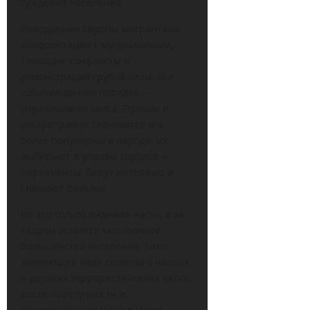
суждения населения.
Наводнение Европы мигрантами,
конфронтация с мусульманами,
тлеющие конфликты и
демонстрация грубой силы: все
события одного порядка —
управляемого хаоса. Правые и
ультраправые становятся все
более популярны в народе, их
выбирают в управы городов и
парламенты, берут интервью и
снимают фильмы.
Но это только видимая часть, а за
кадром остается молчаливое
большинство населения, тихо
звереющее видя сюжеты о наглых
и дерзких террористических актах,
росте преступности и
напряженности на улицах их