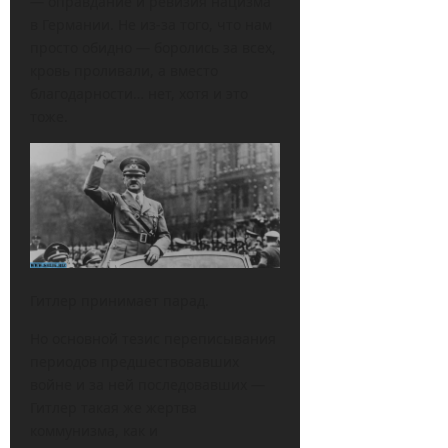
— оправдание и ревизия нацизма
в Германии. Не из-за того, что нам
просто обидно — боролись за всех,
кровь проливали, а вместо
благодарности… нет, хотя и это
тоже.
Гитлер принимает парад.
Но основной тезис переписывания
периодов предшествовавших
войне и за ней последовавших —
Гитлер такая же жертва
коммунизма, как и