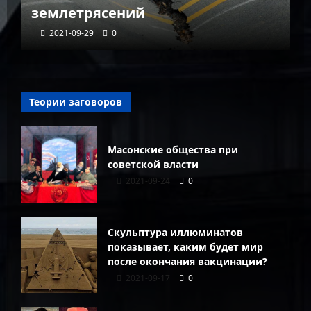
землетрясений
г
2021-09-29
0
Теории заговоров
Масонские общества при
советской власти
2021-09-24
0
Скульптура иллюминатов
показывает, каким будет мир
после окончания вакцинации?
2021-09-17
0