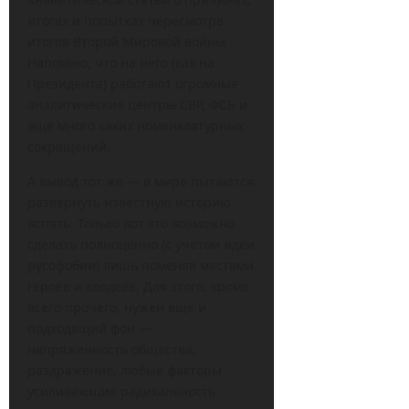
итогах и попытках пересмотра
итогов Второй Мировой войны.
Напомню, что на него (как на
Президента) работают огромные
аналитические центры СВР, ФСБ и
еще много каких номенклатурных
сокращений.
А вывод тот же — в мире пытаются
развернуть известную историю
вспять. Только вот это возможно
сделать полноценно (с учетом идеи
русофобии) лишь поменяв местами
героев и злодеев. Для этого, кроме
всего прочего, нужен еще и
подходящий фон —
напряженность общества,
раздражение, любые факторы
усиливающие радикальность