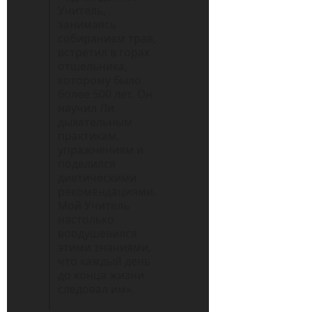
Учитель,
занимаясь
собиранием трав,
встретил в горах
отшельника,
которому было
более 500 лет. Он
научил Ли
дыхательным
практикам,
упражнениям и
поделился
диетическими
рекомендациями.
Мой Учитель
настолько
воодушевился
этими знаниями,
что каждый день
до конца жизни
следовал им».