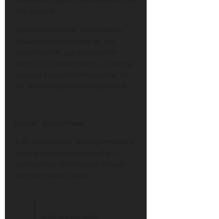
150-летний!
Журналисты «Нью-Йорк таймс»,
общаясь со стариками их тех
окрестностей, где родился Ли
Чинг-Юн, смогли узнать, что когда
их деды были совсем юнцами, то
Ли уже был взрослым мужчиной.
Секрет долголетия
У Ли было очень много учеников и
мастер Тайцзицюань Да Лю —
один из них. Он поведал весьма
интересную историю:
«Однажды мой