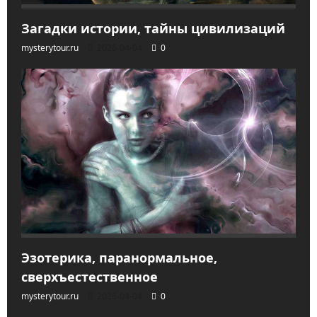
Загадки истории, тайны цивилизаций
mysterytour.ru
2026-04-04
0
Эзотерика, паранормальное,
сверхъестественное
mysterytour.ru
2026-04-04
0