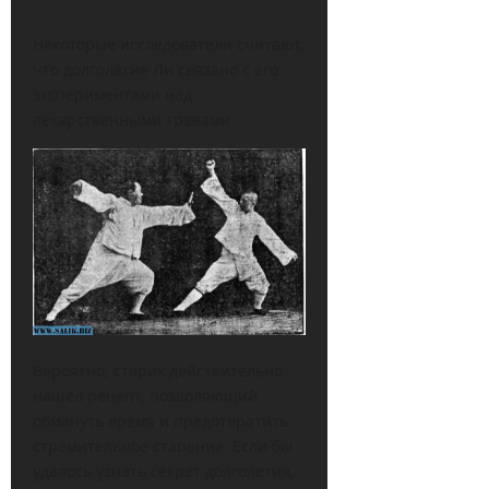
Некоторые исследователи считают,
что долголетие Ли связано с его
экспериментами над
лекарственными травами.
Вероятно, старик действительно
нашел рецепт, позволяющий
обмануть время и предотвратить
стремительное старение. Если бы
удалось узнать секрет долголетия,