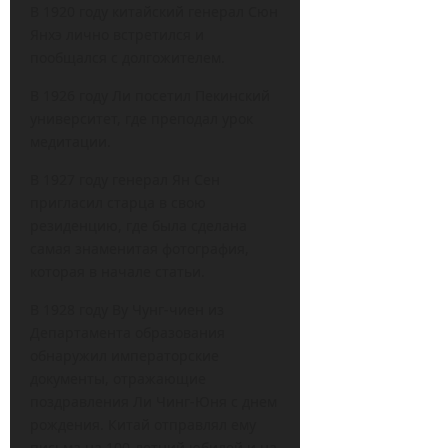
В 1920 году китайский генерал Сюн
Янхэ лично встретился и
пообщался с долгожителем.
В 1926 году Ли посетил Пекинский
университет, где преподал урок
медитации.
В 1927 году генерал Ян Сен
пригласил старца в свою
резиденцию, где была сделана
самая знаменитая фотография,
которая в начале статьи.
В 1928 году Ву Чунг-чиен из
Департамента образования
обнаружил императорские
документы, отражающие
поздравления Ли Чинг-Юня с днем
рождения. Китай отправлял ему
письма на 100-летний юбилей и на