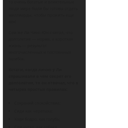
то очень богатые и влиятельные
люди мира были бы готовы отдать
миллиарды, чтобы прожить еще
век!
Сам же Ли Чинг-Юн считал, что
долголетие — норма, а короткая
жизнь — результат
многочисленных и постоянных
ошибок.
Кстати, когда лично у Ли
спрашивали в чем секрет его
долголетия, то он отвечал, что в
четырех простых правилах:
Сохраняй спокойствие;
Сиди как черепаха;
Ходи бодро, как голубь;
Спи чутко, как собака.