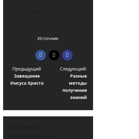
Что вы думаете об этом?
Источник
Н
Предыдущий
Следующий:
Завещание
Разные
а
Иисуса Христа
методы
в
получения
и
знаний
г
а
ц
Добавить
комментарий
и