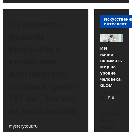
Искусствен
Журналисты
интеллект
решили
разузнать о
ИИ
начнёт
китайском
понимать
мир на
долгожителе,
уровне
человека.
который прожил
GLOM
2021-09-
197 лет. Вот что
25
0
Учёный
из этого вышло
Джеффри
Хинтон
mysterytour.ru
нашёл