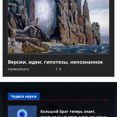
Версии, идеи, гипотезы, непознанное
mysterytour.ru
2026-04-04
0
Чудеса науки
Большой Брат теперь знает,
сколько ты выпил, а так же что и