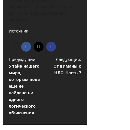
ознакомительных целях, скорее
для сбора предварительных
сведений.
Источник
Н
Предыдущий
Следующий:
5 тайн нашего
От виманы к
а
мира,
НЛО. Часть 7
в
которым пока
и
еще не
найдено ни
г
одного
а
логического
ц
объяснения
и