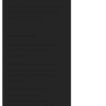
Кроме того, визуально и на ощупь
плоскость имеет едва заметную
шероховатую фактуру.
Краткие выводы
По моему мнению, учитывая
современное состояние
поверхности:
1. Для метода обработки при
ручном стёсывании плоскость
выдержана исключительно
идеально;
2. При условии обработки
машинным методом
(фрезерование + возможно
шлифовка) плоскость имеет