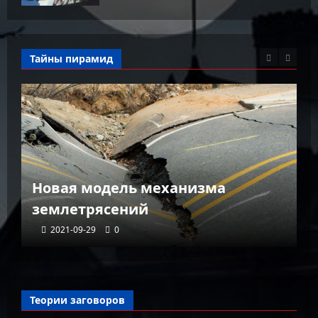
Тайны пирамид
К
Новая модель механизма
г
землетрясений
г
2021-09-29
0
Теории заговоров