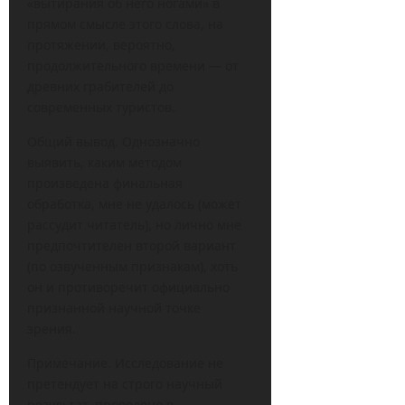
«вытирания об него ногами» в
прямом смысле этого слова, на
протяжении, вероятно,
продолжительного времени — от
древних грабителей до
современных туристов.
Общий вывод. Однозначно
выявить, каким методом
произведена финальная
обработка, мне не удалось (может
рассудит читатель), но лично мне
предпочтителен второй вариант
(по озвученным признакам), хоть
он и противоречит официально
признанной научной точке
зрения.
Примечание. Исследование не
претендует на строго научный
результат, проведено в