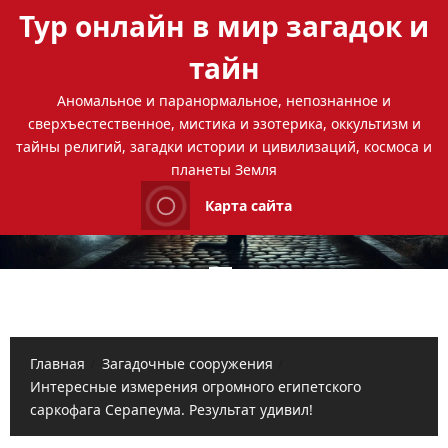
Перейти
Тур онлайн в мир загадок и
к
содержимому
тайн
Аномальное и паранормальное, непознанное и
сверхъестественное, мистика и эзотерика, оккультизм и
тайны религий, загадки истории и цивилизаций, космоса и
планеты Земля
Карта сайта
Основное
меню
Главная
Загадочные сооружения
Интересные измерения огромного египетского
саркофага Серапеума. Результат удивил!