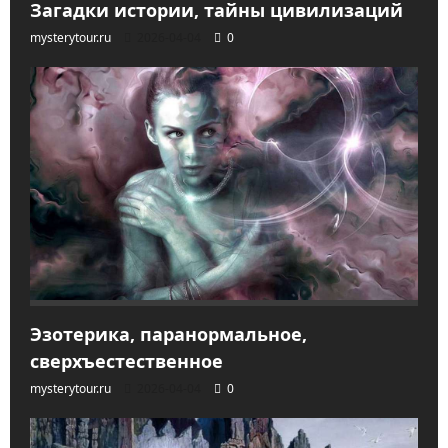
Загадки истории, тайны цивилизаций
mysterytour.ru
2026-04-04
0
Эзотерика, паранормальное,
сверхъестественное
mysterytour.ru
2026-04-04
0