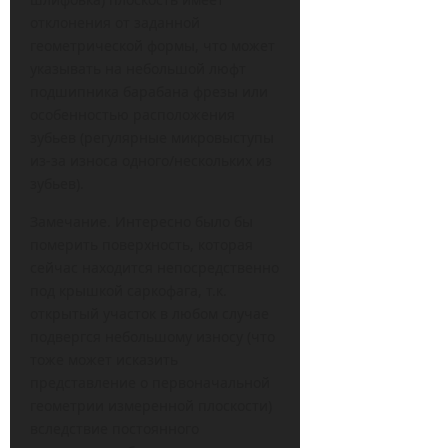
отклонения от заданной
геометрической формы, что может
указывать на небольшой люфт
подшипника барабана фрезы или
особенностью расположения
зубьев (регулярные микровыступы
из-за износа одного/нескольких из
зубьев).
Замечание. Интересно было бы
померить поверхность, которая
сейчас находится непосредственно
под крышкой саркофага, т.к.
открытый участок в любом случае
подвергся небольшому износу (что
тоже может исказить
представление о первоначальной
геометрии измеренной плоскости)
вследствие постоянного