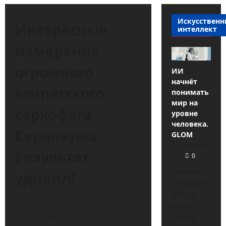
Искусствен
Интересные
интеллект
измерения
огромного
ИИ
начнёт
египетского
понимать
мир на
саркофага
уровне
человека.
Серапеума.
GLOM
2021-09-
Результат
25
0
Учёный
удивил!
Джеффри
Хинтон
нашёл
2020-10-31
способ