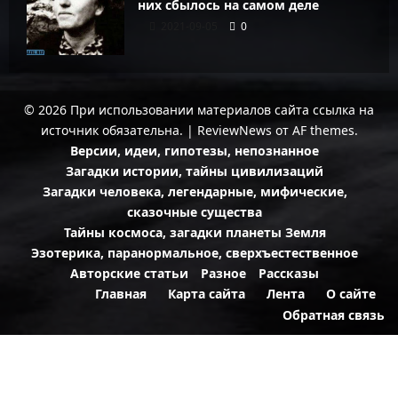
них сбылось на самом деле
2021-09-05
0
© 2026 При использовании материалов сайта ссылка на
источник обязательна.
|
ReviewNews
от AF themes.
Версии, идеи, гипотезы, непознанное
Загадки истории, тайны цивилизаций
Загадки человека, легендарные, мифические,
сказочные существа
Тайны космоса, загадки планеты Земля
Эзотерика, паранормальное, сверхъестественное
Авторские статьи
Разное
Рассказы
Главная
Карта сайта
Лента
О сайте
Обратная связь