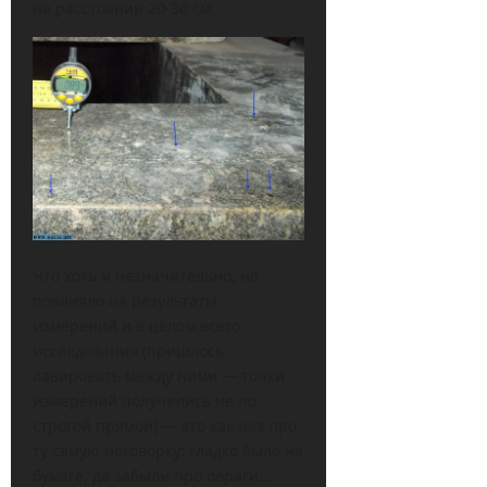
на расстоянии 20-30 см.
Что хоть и незначительно, но
повлияло на результаты
измерений и в целом всего
исследования (пришлось
лавировать между ними — точки
измерений получились не по
строгой прямой) — это как раз про
ту самую поговорку: гладко было на
бумаге, да забыли про овраги…