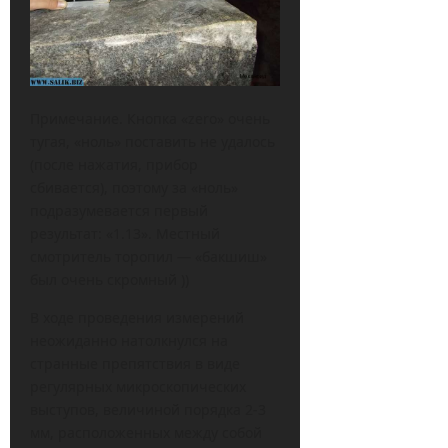
Примечание. Кнопка «zero» очень
тугая, «ноль» поставить не удалось
(после нажатия, прибор
сбивается), поэтому за «ноль»
подразумевается первый
результат: «1.13». Местный
смотритель торопил — «бакшиш»
был очень скромный ))
В ходе проведения измерений
неожиданно натолкнулся на
странные препятствия в виде
регулярных микроскопических
выступов, величиной порядка 2-3
мм, расположенных между собой