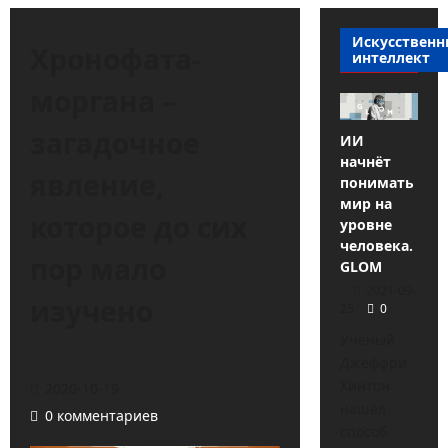
Искусствен
Хронофата-
интеллект
моргана –
загадочное
ИИ
начнёт
явление,
понимать
мир на
которое до сих
уровне
человека.
пор мало
GLOM
2021-09-
изучено
25
0
Учёный
Джеффри
Хинтон
2020-10-19
нашёл
0 комментариев
способ