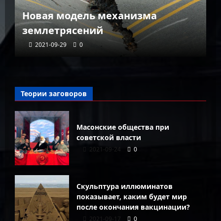
К
Новая модель механизма
г
землетрясений
г
2021-09-29
0
Теории заговоров
Масонские общества при
советской власти
2021-09-24
0
Скульптура иллюминатов
показывает, каким будет мир
после окончания вакцинации?
2021-09-17
0