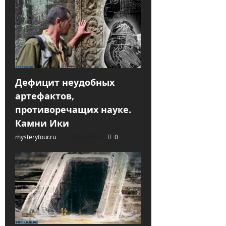
Дефицит неудобных
артефактов,
противоречащих науке.
Камни Ики
mysterytour.ru
2021-10-01
0