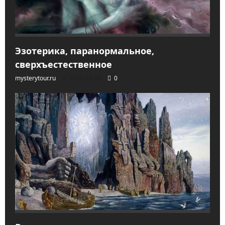
Эзотерика, паранормальное,
сверхъестественное
mysterytour.ru
2026-04-04
0