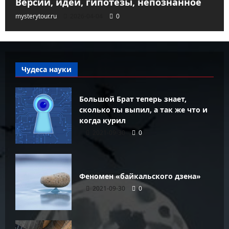
Версии, идеи, гипотезы, непознанное
mysterytour.ru
2026-04-04
0
Чудеса науки
Большой Брат теперь знает,
сколько ты выпил, а так же что и
когда курил
2021-09-30
0
Феномен «байкальского дзена»
2021-09-30
0