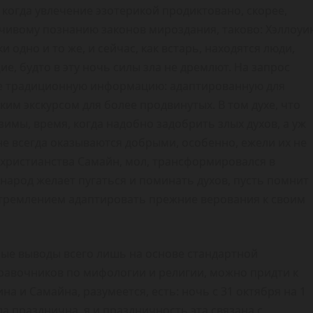
когда увлечение эзотерикой продиктовано, скорее,
мчивому познанию законов мироздания, таково: Хэллоуи
 одно и то же, и сейчас, как встарь, находятся люди,
 будто в эту ночь силы зла не дремлют. На запрос
ее традиционную информацию: адаптированную для
им экскурсом для более продвинутых. В том духе, что
зимы, время, когда надобно задобрить злых духов, а уж
не всегда оказываются добрыми, особенно, ежели их не
христианства Самайн, мол, трансформировался в
ж народ желает пугаться и поминать духов, пусть помнит
 стремлением адаптировать прежние верования к своим
ые выводы всего лишь на основе стандартной
равочников по мифологии и религии, можно придти к
 и Самайна, разумеется, есть: ночь с 31 октября на 1
ла празднична, я и праздничность эта связана с