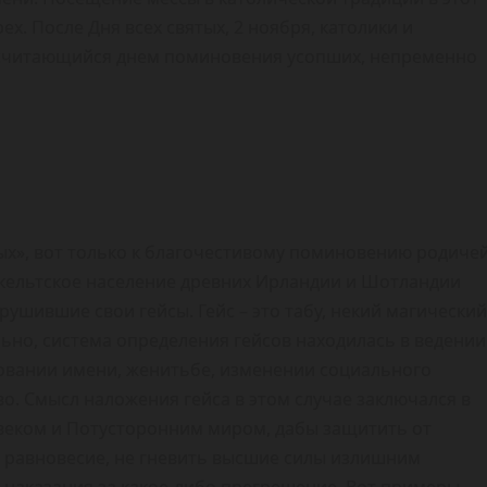
х. После Дня всех святых, 2 ноября, католики и
 считающийся днем поминовения усопших, непременно
х», вот только к благочестивому поминовению родиче
о кельтское население древних Ирландии и Шотландии
ушившие свои гейсы. Гейс – это табу, некий магический
ьно, система определения гейсов находилась в ведении
ровании имени, женитьбе, изменении социального
тво. Смысл наложения гейса в этом случае заключался в
веком и Потусторонним миром, дабы защитить от
ь равновесие, не гневить высшие силы излишним