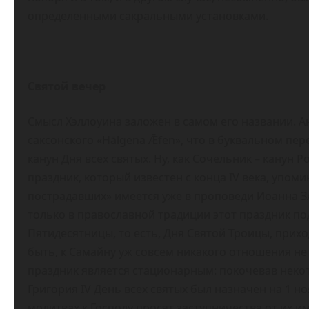
определенными сакральными установками.
Святой вечер
Смысл Хэллоуина заложен в самом его названии. Ан
саксонского «Hālgena Ǣfen», что в буквальном пере
канун Дня всех святых. Ну, как Сочельник – канун 
праздник, который известен с конца IV века, упом
пострадавших» имеется уже в проповеди Иоанна Злат
только в православной традиции этот праздник по
Пятидесятницы, то есть, Дня Святой Троицы, прих
быть, к Самайну уж совсем никакого отношения не 
праздник является стационарным: покочевав некот
Григория IV День всех святых был назначен на 1 но
молитвах к Господу просят заступничества от их и