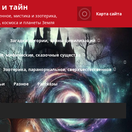
 и тайн
Карта сайта
нное, мистика и эзотерика,
, космоса и планеты Земля
Загадки истории, тайны цивилизаций
ые, мифические, сказочные существа
Эзотерика, паранормальное, сверхъестественное
ьи
Разное
Рассказы