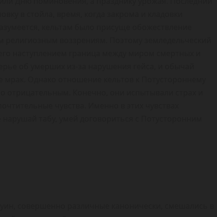
х или Дню поминовения, а празднику урожая. Последний
овку в стойла, время, когда закрома и кладовки
Разумеется, кельтам было присуще обожествление
им религиозным воззрениям. Поэтому земледельческий
 его наступлением граница между миром смертных и
рье об умерших из-за нарушения гейса, и обычай
е мрак. Однако отношение кельтов к Потустороннему
ло отрицательным. Конечно, они испытывали страх и
почтительные чувства. Именно в этих чувствах
е нарушай табу, умей договориться с Потусторонним
оуин, совершенно различные канонически, смешались в