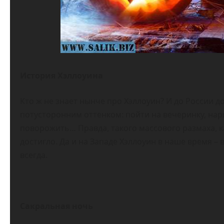
История Хэллоуина
Кто ж не знает нынче про Хэллоуин? И до России до
потусторонним оттенком: пойти на вечеринку, на
поворожить… Правда, такого массового размаха, к
достигло. Да и на Западе Хэллоуин в наше время –
всегда.
Сакральная ночь