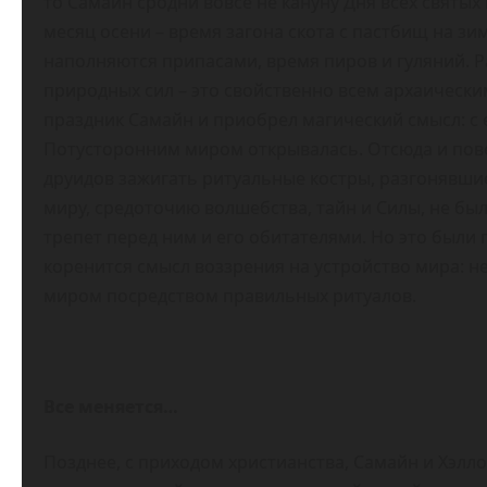
то Самайн сродни вовсе не кануну Дня всех святы
месяц осени – время загона скота с пастбищ на зим
наполняются припасами, время пиров и гуляний. 
природных сил – это свойственно всем архаическ
праздник Самайн и приобрел магический смысл: с
Потусторонним миром открывалась. Отсюда и пове
друидов зажигать ритуальные костры, разгонявши
миру, средоточию волшебства, тайн и Силы, не бы
трепет перед ним и его обитателями. Но это были 
коренится смысл воззрения на устройство мира: н
миром посредством правильных ритуалов.
Все меняется…
Позднее, с приходом христианства, Самайн и Хэлл