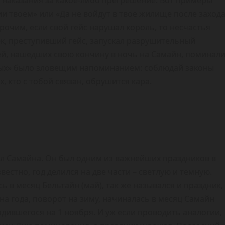
е наказания за какое-либо прегрешение. Вот примеры
и твоем» или «Да не войдут в твое жилище после заход
очим, если свой гейс нарушал король, то несчастья
ек, преступивший гейс, запускал разрушительный
ей, нашедших свою кончину в ночь на Самайн, поминал
вых» было зловещим напоминанием: соблюдай законы
х, кто с тобой связан, обрушится кара.
сл Самайна. Он был одним из важнейших праздников в
вестно, год делился на две части – светлую и темную.
ь в месяц Бельтайн (май), так же назывался и праздник,
а года, поворот на зиму, начиналась в месяц Самайн
одившегося на 1 ноября. И уж если проводить аналогии,