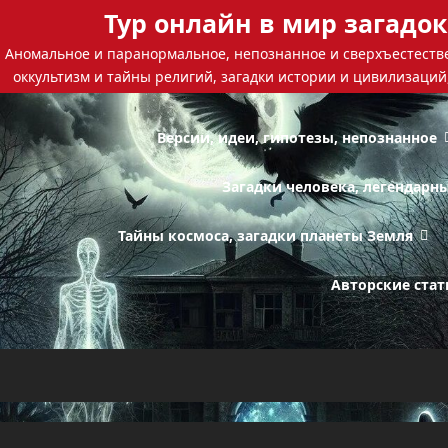
Тур онлайн в мир загадок
Аномальное и паранормальное, непознанное и сверхъестестве
оккультизм и тайны религий, загадки истории и цивилизаций
Версии, идеи, гипотезы, непознанное
Загадки человека, легендарн
Тайны космоса, загадки планеты Земля
Авторские стат