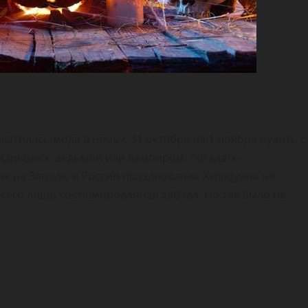
катилась мода в ночь с 31 октября на 1 ноября чудить с
рядившись ведьмой или вампиром, погадать-
ак на Западе, в России празднование Хэллоуина не
 всего лишь костюмированная забава. Но так было не