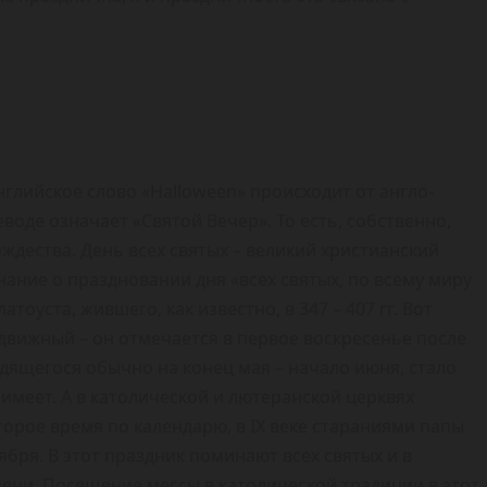
глийское слово «Halloween» происходит от англо-
воде означает «Святой Вечер». То есть, собственно,
Рождества. День всех святых – великий христианский
инание о праздновании дня «всех святых, по всему миру
оуста, жившего, как известно, в 347 – 407 гг. Вот
движный – он отмечается в первое воскресенье после
одящегося обычно на конец мая – начало июня, стало
имеет. А в католической и лютеранской церквях
орое время по календарю, в IX веке стараниями папы
ября. В этот праздник поминают всех святых и в
мени. Посещение мессы в католической традиции в этот