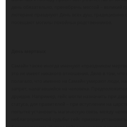
день обязательно, пренебречь мессой – великий гре
лютеране празднуют День всех душ, традиционно
посещают могилы покойных родственников.
День мертвых
Самайн также иногда именуют «праздником мертвы
это не имеет никакого отношения. Дело в том, чт
полагало, что именно на Самайн умирают люди, нар
запрет, налагавшийся на человека. Предположител
друидов. Например, гейс могли назначить при да
статуса, для правителей – при вступлении на царс
попытке установить магическую связь между чело
неблагоприятной судьбы: гейс призван установит