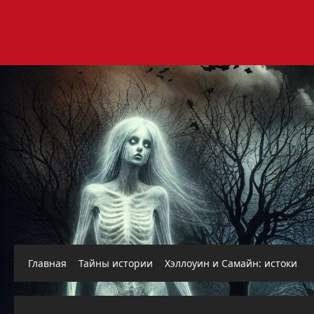
Перейти
к
содержимому
Главная
Тайны истории
Хэллоуин и Самайн: истоки