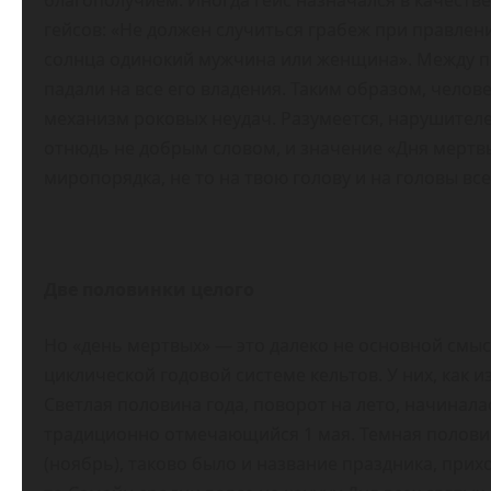
благополучием. Иногда гейс назначался в качеств
гейсов: «Не должен случиться грабеж при правлени
солнца одинокий мужчина или женщина». Между пр
падали на все его владения. Таким образом, челов
механизм роковых неудач. Разумеется, нарушител
отнюдь не добрым словом, и значение «Дня мерт
миропорядка, не то на твою голову и на головы все
Две половинки целого
Но «день мертвых» — это далеко не основной смы
циклической годовой системе кельтов. У них, как из
Светлая половина года, поворот на лето, начиналас
традиционно отмечающийся 1 мая. Темная половин
(ноябрь), таково было и название праздника, прих