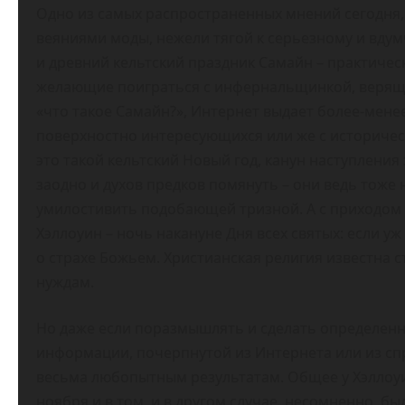
Одно из самых распространенных мнений сегодня, 
веяниями моды, нежели тягой к серьезному и вду
и древний кельтский праздник Самайн – практически
желающие поиграться с инфернальщинкой, верящие,
«что такое Самайн?», Интернет выдает более-мен
поверхностно интересующихся или же с историческ
это такой кельтский Новый год, канун наступления 
заодно и духов предков помянуть – они ведь тоже 
умилостивить подобающей тризной. А с приходом 
Хэллоуин – ночь накануне Дня всех святых: если у
о страхе Божьем. Христианская религия известна
нуждам.
Но даже если поразмышлять и сделать определенн
информации, почерпнутой из Интернета или из сп
весьма любопытным результатам. Общее у Хэллоуина
ноября и в том, и в другом случае, несомненно, бы