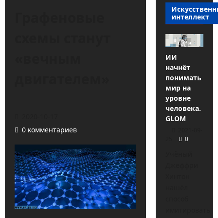
Искусствен
Графеновые
интеллект
схемы станут
«вечным
ИИ
начнёт
двигателем»
понимать
мир на
уровне
человека.
2020-10-17
GLOM
0 комментариев
2021-09-
25
0
Учёный
Джеффри
Хинтон
нашёл
способ
имитировать