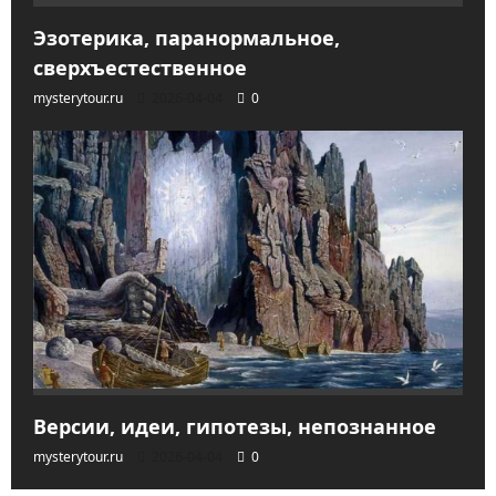
Эзотерика, паранормальное,
сверхъестественное
mysterytour.ru
2026-04-04
0
Версии, идеи, гипотезы, непознанное
mysterytour.ru
2026-04-04
0