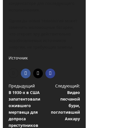
конденсаторе для последующего
использования.
Однажды новая технология может
заменить маломощные батареи,
что откроет эру действительно
возобновляемых источников
энергии, не требующих замены.
Источник
Н
Предыдущий
Следующий:
В 1930-х в США
Видео
а
запатентовали
песчаной
в
ожившего
бури,
и
мертвеца для
поглотившей
допроса
Анкару
г
преступников