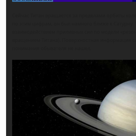
Сейчас Титан вращается за пределами орбиты колец 
по этим цифрам, он был намного ближе к Сатурну.
взаимодействием приливных сил по модели «резон
вращением Титана). Поверхностная информация сл
понимания обывателя не нашел.