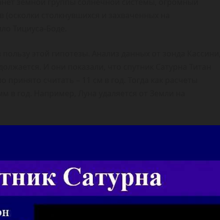
ланет земной группы солнечной системы, огромный
ов (осколки столкнувшихся и захваченных на
ло Тициуса-Боде.
пользу этой гипотезы. Анализ данных от зонда Кассини
олжается. И они показали, что спутник Сатурна Титан
о принято считать – 11 см в год. Тогда как расчеты
мм в год. Например, Луна удаляется от Земли на