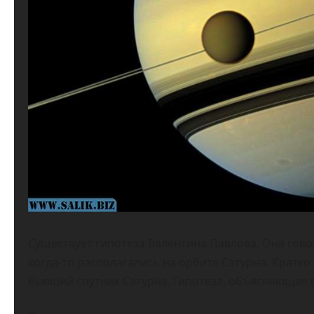
Существует гипотеза Валентина Павлова. Она гово
когда-то располагались на орбите Сатурна. Кратко
бывший спутник Сатурна. Гипотеза, объясняющая 