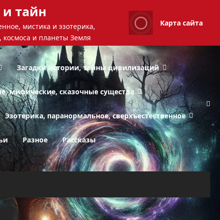
 и тайн
Карта сайта
нное, мистика и эзотерика,
, космоса и планеты Земля
Загадки истории, тайны цивилизаций
ые, мифические, сказочные существа
Эзотерика, паранормальное, сверхъестественное
ьи
Разное
Рассказы