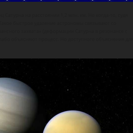
Сатурна на расстоянии 1,2 млн. км. Но когда-то, судя
 Такое быстрое удаление астрономы связывают со
ансного захвата» (деформации Сатурна в резонансе с
або объясняют процесс. Но доступного объяснения дл