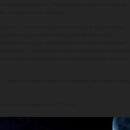
о или поздно упасть. Такая модель принята к спутнику
м – получается все наоборот.
нение в расстоянии планет от Солнца и в расстоянии
ащения Солнца и планет вокруг своей оси. А само
 фигуриста на льда: при вращении, когда он прижимает
Раскидывает – замедляется. Закон сохранения количеств
 все планеты увеличиваются в диаметре (следствие из
ет. Такая эволюция звезд. Но механизм увеличения звезд
ть суток на Земле была 23,5 часа.