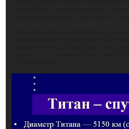
В ее пользу говорит странность распределения п
спутник у Земли. А так же наличие пояса астероид
резонансную орбиту вокруг Солнца планет) – прави
Ниже приведу новое подтверждение, вернее факт в 
который проработал на орбите Сатурна 13 лет прод
удаляется от планеты в 10 раз быстрее, чем это был
говорили, что это значение должно составлять 10 
расстояние 38 мм/год.