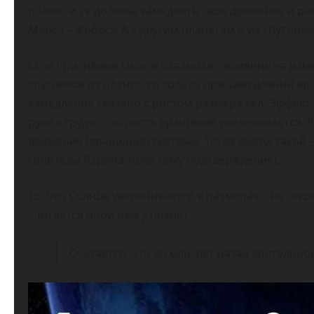
планет и те должны замедлить свое движение и ран
Марса – Фобосу. А к другим планетам и их спутника
Если приливные силы и оказывают влияние на изме
спутников от планет, то только при замедлении вр
замедление связано с ростом размера тел. Эффект
руки к груди – скорость вращения увеличивается. 
движения (вращения) системы. Тогда вывод такой –
гипотезы Ларина тоже тому подтверждение).
То, что Солнце увеличивается в размерах – не секр
считается иной чем у планет.
Считается, что 80 млн. лет назад длительнос