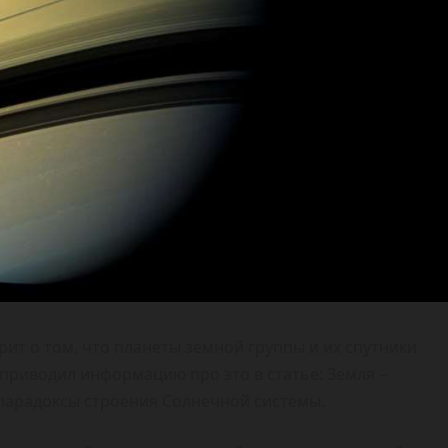
рит о том, что планеты земной группы и их спутники
 приводил информацию про это в статье: Земля –
парадоксы строения Солнечной системы.