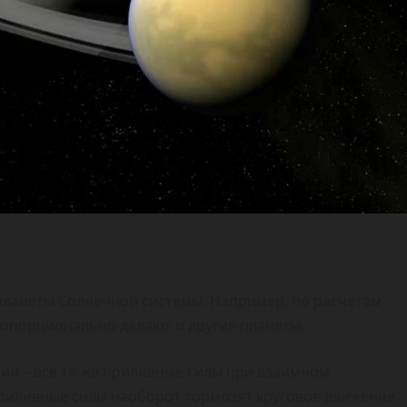
 планеты Солнечной системы. Например, по расчетам
 пропорционально делают и другие планеты.
и – все те же приливные силы при взаимном
 Приливные силы наоборот тормозят круговое движение