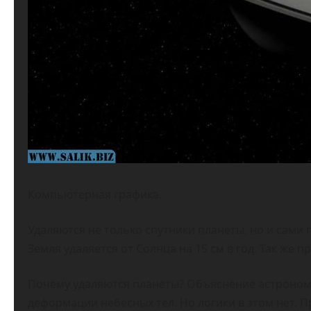
Компьютерная графика.
Удаляются не только спутники планеты, но и сами
Земля удаляется от Солнца на 15 см в год. Так же
Почему удаляются планеты? Объяснение астрономи
деформации небесных тел. Но логики в этом нет.