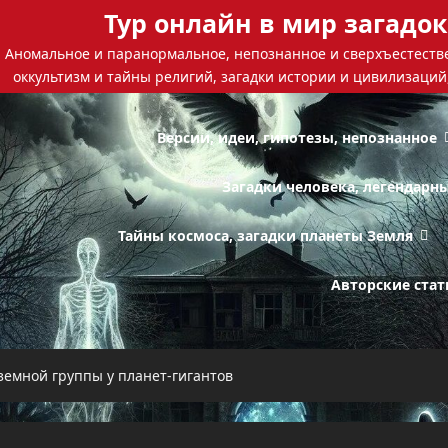
Тур онлайн в мир загадок
Аномальное и паранормальное, непознанное и сверхъестестве
оккультизм и тайны религий, загадки истории и цивилизаций
Версии, идеи, гипотезы, непознанное
Загадки человека, легендарн
Тайны космоса, загадки планеты Земля
Авторские стат
земной группы у планет-гигантов