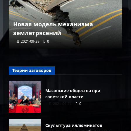
К
Новая модель механизма
г
землетрясений
г
2021-09-29
0
Теории заговоров
Масонские общества при
советской власти
2021-09-24
0
Скульптура иллюминатов