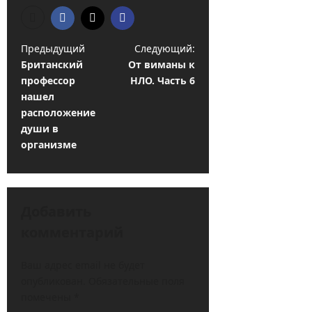
Н
Предыдущий
Следующий:
Британский
От виманы к
а
профессор
НЛО. Часть 6
в
нашел
и
расположение
души в
г
организме
а
ц
и
Добавить
я
комментарий
з
а
Ваш адрес email не будет
опубликован.
Обязательные поля
п
помечены
*
и