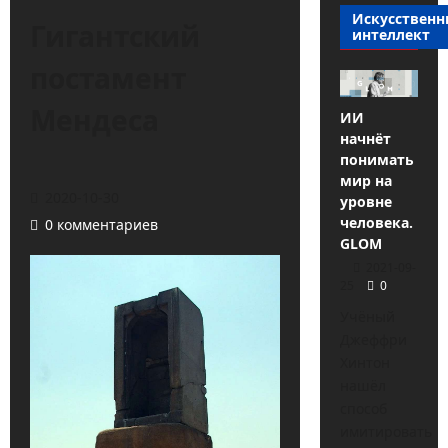
Искусствен
Гигантский
интеллект
постамент
Мендеса
ИИ
начнёт
понимать
мир на
2020-10-30
уровне
человека.
0 комментариев
GLOM
2021-09-
25
0
Учёный
Джеффри
Хинтон
нашёл
способ
имитировать