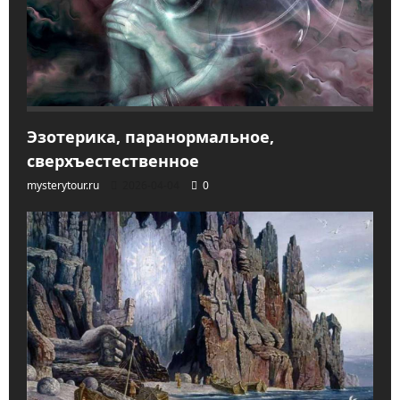
Эзотерика, паранормальное,
сверхъестественное
mysterytour.ru
2026-04-04
0