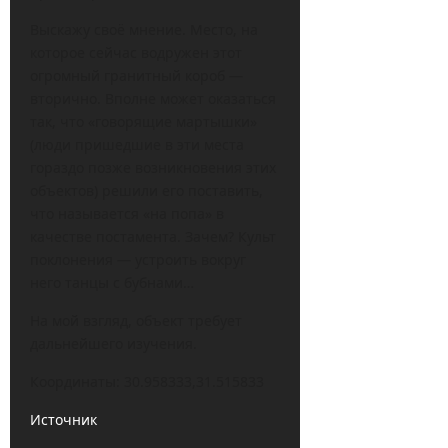
Выскажу своё мнение. Место, на
которое сейчас водружен этот
огромный гранитный короб —
вторично. Вполне может оказаться
так, что «говорящие мартышки»
(люди пришедшие в эти места
гораздо позже возникновения этих
объектов) решили его поставить,
что называется «на попа» в
качестве постамента. Зачем? Культ
поклонения — устроить вокруг
него танцы с бубнами…
На мой взгляд, объект требует
дальнейшего изучения.
Координаты: 30.958333,31.515833
Источник