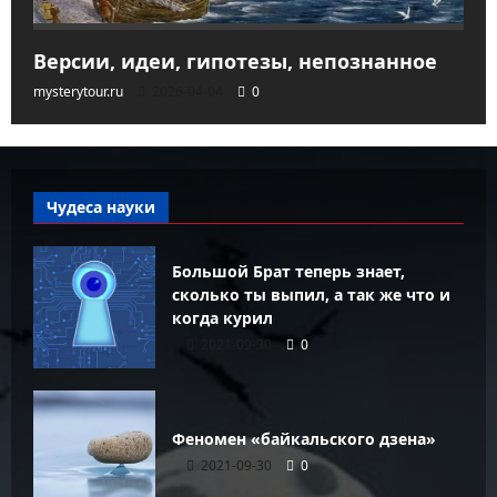
Версии, идеи, гипотезы, непознанное
mysterytour.ru
2026-04-04
0
Чудеса науки
Большой Брат теперь знает,
сколько ты выпил, а так же что и
когда курил
2021-09-30
0
Феномен «байкальского дзена»
2021-09-30
0