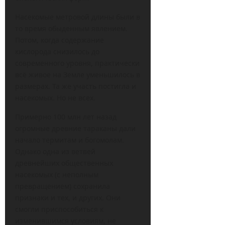
Насекомые метровой длины были в
то время обыденным явлением.
Потом, когда содержание
кислорода снизилось до
современного уровня, практически
всё живое на Земле уменьшилось в
размерах. Та же участь постигла и
насекомых. Но не всех.
Примерно 100 млн лет назад
огромные древние тараканы дали
начало термитам и богомолам.
Однако одна из ветвей
древнейших общественных
насекомых (с неполным
превращением) сохранила
признаки и тех, и других. Они
смогли приспособиться к
изменившимся условиям, не