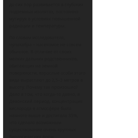
до сих пор развивается в глубоких
подземных изолятах, постоянно
мутируя в условиях повышенной
радиации и температуры.
По словам исследователя,
чупакабра – насекомое не совсем
обычное. В отличие от своих
мелких дальних родственников,
обитающих на земной
поверхности, взрослые особи этого
вида вырастают до 2,5–3 метров в
высоту. Почему так произошло?
Дело в том, что когда-то давно, в
Девонский период, концентрация
кислорода в атмосфере была
намного выше и достигала 35%,
что сделало возможным
существование очень крупных
биологических форм.