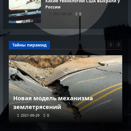
Какие технологии США выкрали у
России
2021-09-29
0
Тайны пирамид
К
Новая модель механизма
г
землетрясений
г
2021-09-29
0