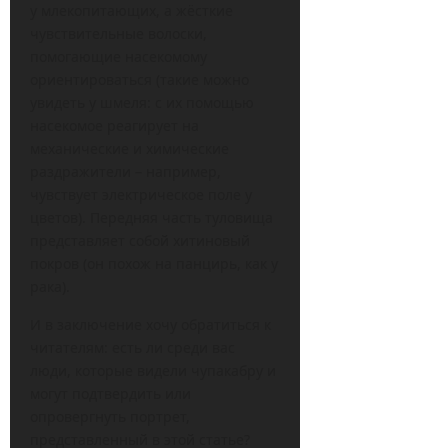
у млекопитающих, а жёсткие
чувствительные волоски,
помогающие насекомому
ориентироваться (такие можно
увидеть у шмеля: с их помощью
насекомое реагирует на
механические и химические
раздражители – например,
чувствует электрическое поле у
цветов). Передняя часть туловища
представляет собой хитиновый
покров (он похож на панцирь, как у
рака).
И в заключение хочу обратиться к
читателям: есть ли среди вас
люди, которые видели чупакабру и
могут подтвердить или
опровергнуть портрет,
представленный в этой статье?