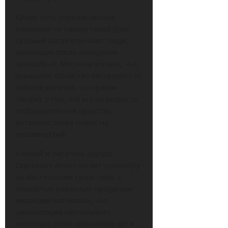
Кроме того, перечисленные
животные не пахнут серой (этот
сильный запах отмечают люди,
выжившие после нападения
чупакабры). Местные жители, чьё
домашнее хозяйство пострадало от
набегов монстра, со страхом
говорят о том, что это на редкость
сообразительное существо:
интеллект зверя похож на
человеческий.
Учёный и писатель Эдуард
Сергеевич Агон считает чупакабру
не мистическим существом, а
полностью реальным продуктом
эволюции насекомых, чья
цивилизация насчитывает
несколько сотен миллионов лет и