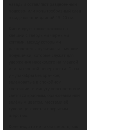
назад» и оставляют раздвоенный
подково- или копытообразный след
в виде клешни длиной 15–20 см.
Кисти «рук» также похожи на
клешни с твёрдыми чёрными
когтями, между которыми
расположены пульвиллы – мягкие
подушечки, которые служат для
удержания насекомого на гладкой
или наклонной поверхности. Глаза
у чупакабры без зрачков;
зеленоватые в спокойном
состоянии, в минуту опасности они
светятся красным, оранжевым или
зелёным цветом. Местами её
туловище кажется покрытым
шерстью.
Конечно, это не такая шерсть, как