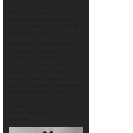
другом можно прочитать в книгах
«Общие рассуждения об
уникальности земных созданий» и
«Странное открытие» («Анатомия и
физиология Чужих»).)
Многие годы учёный занимается
поисками и обработкой
документальной информации о
чупакабре, а также свидетельств
людей, которые видели монстра
своими глазами. В результате
кропотливой работы, полагаясь на
разнообразные источники и
собственные выводы,
исследователь нарисовал
обобщённый портрет этого
существа: