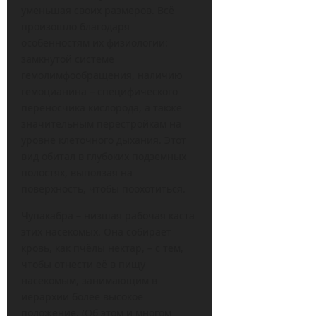
уменьшая своих размеров. Всё
произошло благодаря
особенностям их физиологии:
замкнутой системе
гемолимфообращения, наличию
гемоцианина – специфического
переносчика кислорода, а также
значительным перестройкам на
уровне клеточного дыхания. Этот
вид обитал в глубоких подземных
полостях, выползая на
поверхность, чтобы поохотиться.
Чупакабра – низшая рабочая каста
этих насекомых. Она собирает
кровь, как пчёлы нектар, – с тем,
чтобы отнести её в пищу
насекомым, занимающим в
иерархии более высокое
положение. (Об этом и многом