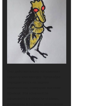
Оно действительно напоминает
саранчу или кенгуру. Чупакабра
передвигается на задних
конечностях, совершая высокие
прыжки. Эти конечности
начинаются в области «талии»,
разведены в стороны «коленками