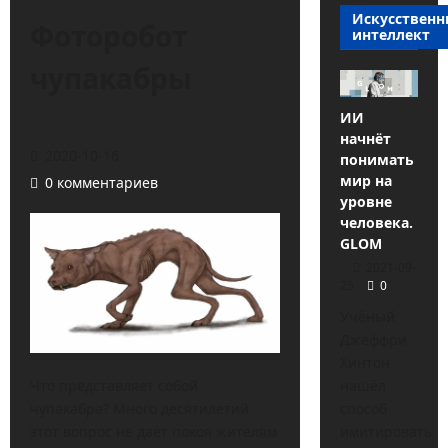
Искусствен
Фоторобот
интеллект
чупакабры
ИИ
начнёт
2020-10-16
понимать
мир на
0 комментариев
уровне
человека.
GLOM
2021-09-
25
0
Учёный
Джеффри
Хинтон
нашёл
Что представляет собой
способ
чупакабра? Много десятилетий
имитировать
этот вопрос не даёт покоя жителям