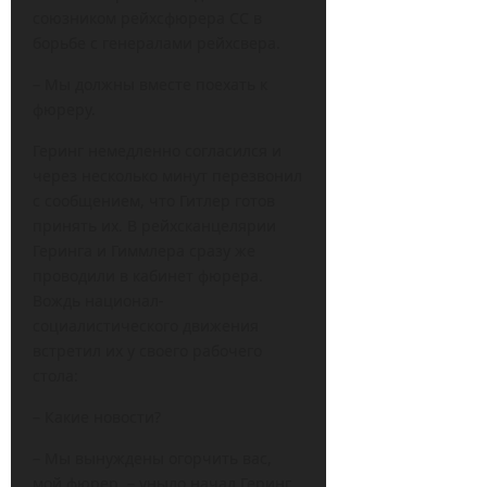
союзником рейхсфюрера СС в
борьбе с генералами рейхсвера.
– Мы должны вместе поехать к
фюреру.
Геринг немедленно согласился и
через несколько минут перезвонил
с сообщением, что Гитлер готов
принять их. В рейхсканцелярии
Геринга и Гиммлера сразу же
проводили в кабинет фюрера.
Вождь национал-
социалистического движения
встретил их у своего рабочего
стола:
– Какие новости?
– Мы вынуждены огорчить вас,
мой фюрер, – уныло начал Геринг.