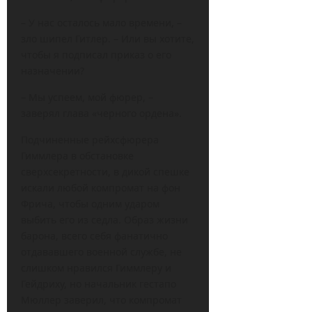
– У нас осталось мало времени, –
зло шипел Гитлер. – Или вы хотите,
чтобы я подписал приказ о его
назначении?
– Мы успеем, мой фюрер, –
заверял глава «черного ордена».
Подчиненные рейхсфюрера
Гиммлера в обстановке
сверхсекретности, в дикой спешке
искали любой компромат на фон
Фрича, чтобы одним ударом
выбить его из седла. Образ жизни
барона, всего себя фанатично
отдававшего военной службе, не
слишком нравился Гиммлеру и
Гейдриху, но начальник гестапо
Мюллер заверил, что компромат