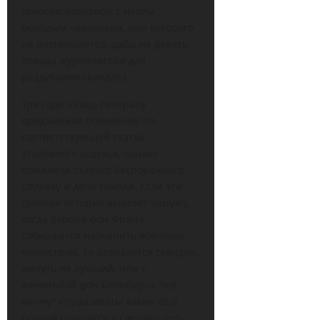
гомосексуализмом с неким
молодым человеком, имя которого
не разглашается, дабы не давать
повода журналистам для
раздувания скандала.
Три года назад, генералу
предъявили обвинение по
соответствующей статье
Уголовного кодекса, однако
пожалели старого беспорочного
служаку и дело замяли. Если эта
грязная история вылезет наружу,
когда барона фон Фрича
собираются назначить военным
министром, то разразится скандал,
ничуть не лучший, чем с
женитьбой фон Бломберга. Все
начнут спрашивать: какие еще
пороки отыщутся у следующего