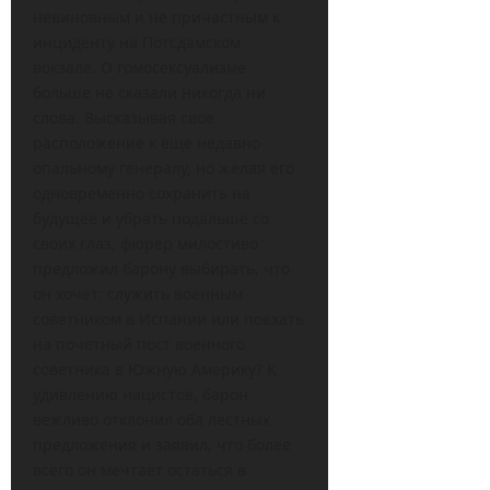
невиновным и не причастным к
инциденту на Потсдамском
вокзале. О гомосексуализме
больше не сказали никогда ни
слова. Высказывая свое
расположение к еще недавно
опальному генералу, но желая его
одновременно сохранить на
будущее и убрать подальше со
своих глаз, фюрер милостиво
предложил барону выбирать, что
он хочет: служить военным
советником в Испании или поехать
на почетный пост военного
советника в Южную Америку? К
удивлению нацистов, барон
вежливо отклонил оба лестных
предложения и заявил, что более
всего он мечтает остаться в