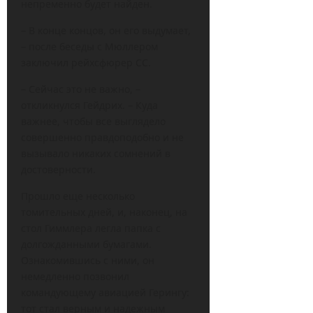
непременно будет найден.
– В конце концов, он его выдумает,
– после беседы с Мюллером
заключил рейхсфюрер СС.
– Сейчас это не важно, –
откликнулся Гейдрих. – Куда
важнее, чтобы все выглядело
совершенно правдоподобно и не
вызывало никаких сомнений в
достоверности.
Прошло еще несколько
томительных дней, и, наконец, на
стол Гиммлера легла папка с
долгожданными бумагами.
Ознакомившись с ними, он
немедленно позвонил
командующему авиацией Герингу:
тот стал верным и надежным