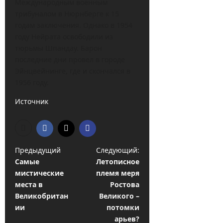
Международным военным
трибуналом в Нюрнберге к 15
годам заключения. Однако в 1954
году Нейрата освободили из
тюрьмы Шпандау. Барон
последние дни провел в городе
Эйнцвейнинге, где и скончался в
1956 году.
Источник
Н
Предыдущий
Следующий:
Самые
Летописное
а
мистические
племя меря
в
места в
Ростова
и
Великобритан
Великого –
ии
потомки
г
арьев?