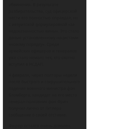
обвинения. В результате
разбирательства, суд офицерской
чести его полностью оправдал, но
с иезуитской формулировкой «за
недоказанностью вины». Это стало
данью установленному нацистами
«новому порядку». Среди
армейских офицеров и генералов
уже стало немало тех, кто охотно
вступил в НСДАП.
4 февраля, через полторы недели
после быстрого и сокрушительного
падения военного министра фон
Бломберга, кандидат на его место
генерал-полковник фон Фрич
получил лично от Гитлера
сообщение о своей отставке.
Фюрер остался очень доволен.