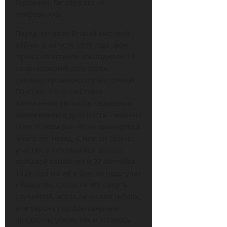
Германии. Гитлеру это не
понравилось.
Перед началом Второй мировой
войны, в августе 1939 года, фон
Фрича назначили командиром 12-
го артиллерийского полка,
расквартированного в Восточной
Пруссии. Конечно? такое
назначение являлось серьезным
понижением в должности – именно
этим полком фон Фрич командовал
много лет назад. С ним он принял
участие в начавшейся вскоре
польской кампании и 22 сентября
1939 года погиб в бою на подступах
к Варшаве. Стала ли его смерть
случайной, искал ли он сам гибели,
или барона под благовидным
предлогом убили, так и осталось