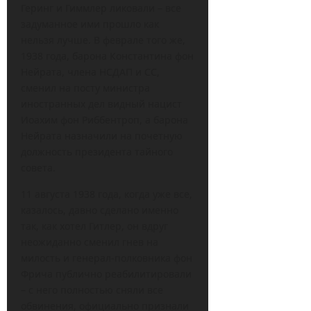
Геринг и Гиммлер ликовали – все
задуманное ими прошло как
нельзя лучше. В феврале того же,
1938 года, барона Константина фон
Нейрата, члена НСДАП и СС,
сменил на посту министра
иностранных дел видный нацист
Иоахим фон Риббентроп, а барона
Нейрата назначили на почетную
должность президента тайного
совета.
11 августа 1938 года, когда уже все,
казалось, давно сделано именно
так, как хотел Гитлер, он вдруг
неожиданно сменил гнев на
милость и генерал-полковника фон
Фрича публично реабилитировали
– с него полностью сняли все
обвинения, официально признали