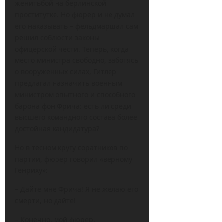
женитьбой на берлинской
проститутке. Но фюрер и не думал
его наказывать – фельдмаршал сам
решил соблюсти законы
офицерской чести. Теперь, когда
место министра свободно, заботясь
о вооруженных силах, Гитлер
предлагал назначить военным
министром опытного и способного
барона фон Фрича: есть ли среди
высшего командного состава более
достойная кандидатура?
Но в тесном кругу соратников по
партии, фюрер говорил «верному
Генриху»:
– Дайте мне Фрича! Я не желаю его
смерти, но дайте!
– Конечно, мой фюрер.