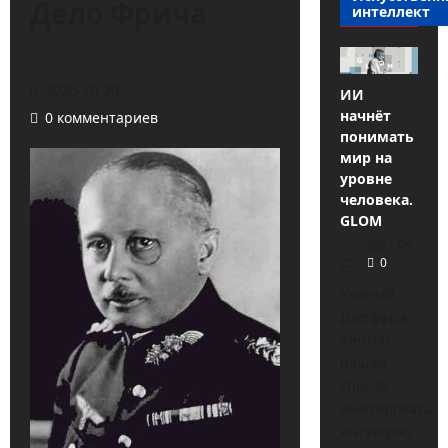
Дело Фрича
интеллект
2020-10-20
ИИ
начнёт
0 комментариев
понимать
мир на
уровне
человека.
GLOM
2021-09-
25
0
Учёный
Джеффри
Хинтон
нашёл
способ
имитировать
интуицию