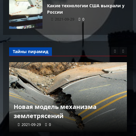
Какие технологии США выкрали у
России
2021-09-29
0
Тайны пирамид
К
Новая модель механизма
г
землетрясений
г
2021-09-29
0