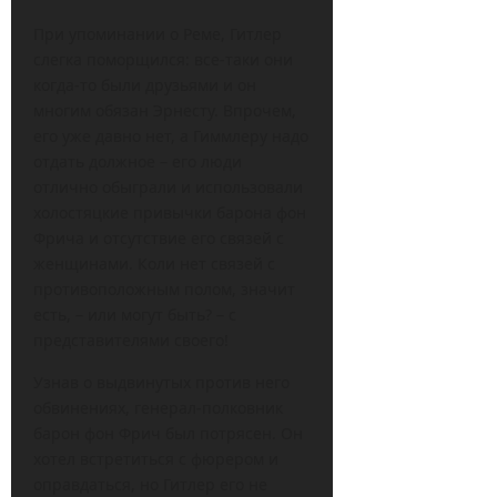
При упоминании о Реме, Гитлер
слегка поморщился: все-таки они
когда-то были друзьями и он
многим обязан Эрнесту. Впрочем,
его уже давно нет, а Гиммлеру надо
отдать должное – его люди
отлично обыграли и использовали
холостяцкие привычки барона фон
Фрича и отсутствие его связей с
женщинами. Коли нет связей с
противоположным полом, значит
есть, – или могут быть? – с
представителями своего!
Узнав о выдвинутых против него
обвинениях, генерал-полковник
барон фон Фрич был потрясен. Он
хотел встретиться с фюрером и
оправдаться, но Гитлер его не