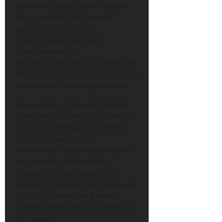
принимал. Барон резко отрицал
все: случай на Потсдамском
вокзале, знакомство с
гомосексуалистом и свою
принадлежность к
сексменьшинствам. По словам фон
Фрича, он вообще никогда в жизни
не занимался гомосексуализмом.
Тем не менее в срочном порядке
назначили суд офицерской чести,
на котором генерал-полковнику
предстояло дать ответ
относительно выдвинутых против
него тяжелых обвинений в
поведении, порочащем честь
немецкого офицера. На заседании
суда барон вновь все в очень
резкой форме отрицал и отвергал
все выдвинутые против него