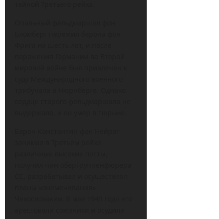
тайной Третьего рейха.
Опальный фельдмаршал фон
Бломберг пережил барона фон
Фрига на шесть лет, и после
поражения Германии во Второй
мировой войне был привлечен к
суду Международного военного
трибунала в Нюрнберге. Однако
сердце старого фельдмаршала не
выдержало, и он умер в тюрьме.
Барон Константин фон Нейрат
занимал в Третьем рейхе
различные высокие посты,
получил чин обергруппенфюрера
СС, разрабатывал и осуществлял
планы «онемечивания»
Чехословакии. В мае 1945 года его
арестовали союзники и осудили