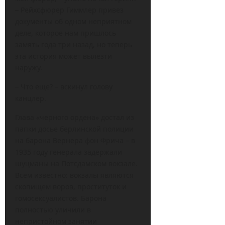
– Рейхсфюрер Гиммлер привез
документы об одном неприятном
деле, которое нам пришлось
замять года три назад, но теперь
эта история может вылезти
наружу.
– Что еще? – вскинул голову
канцлер.
Глава «черного ордена» достал из
папки досье берлинской полиции
на барона Вернера фон Фрича – в
1935 году генерала задержали
шуцманы на Потсдамском вокзале.
Всем известно: вокзалы являются
скопищем воров, проституток и
гомосексуалистов. Барона
полностью уличили в
непристойном занятии