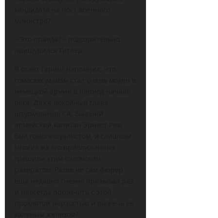
кандидата на пост военного
министра?
– Это правда? – подозрительно
прищурился Гитлер.
В ответ Геринг напомнил, что
гомосексуализм стал очень моден в
немецкой армии в период начала
века. Даже покойный глава
штурмовиков СА, бывший
армейский капитан Эрнест Рем
был гомосексуалистом, и слишком
многие из его приближенных
грешили этим содомским
развратом. Разве не сам фюрер
еще недавно гневно призывал раз
и навсегда покончить с этой
проклятой мерзостью и выжечь ее
каленым железом?