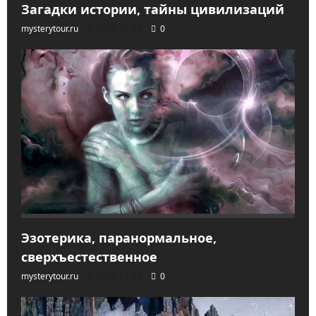
Загадки истории, тайны цивилизаций
mysterytour.ru
2026-04-04
0
Эзотерика, паранормальное,
сверхъестественное
mysterytour.ru
2026-04-04
0