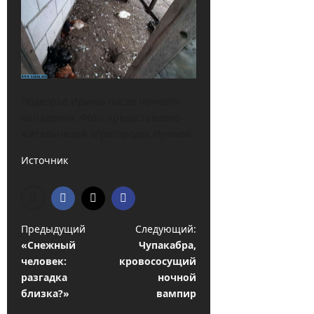
Подворье Ирины после ночного
нападения. Фото предоставлено
жительницей агрогородка Ириной.
Источник
Н
Предыдущий
Следующий:
«Снежный
Чупакабра,
а
человек:
кровососущий
в
разгадка
ночной
и
близка?»
вампир