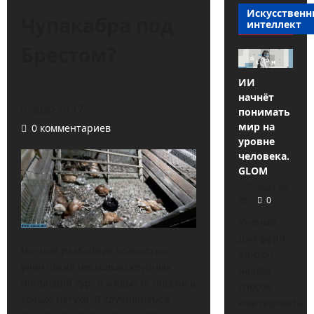
Искусствен
Чупакабра под
интеллект
Брестом?
ИИ
начнёт
2020-10-17
понимать
мир на
0 комментариев
уровне
человека.
GLOM
2021-09-
25
0
Учёный
Джеффри
Ночной разбойник полностью
Хинтон
уничтожил несколько крупных
нашёл
поголовий кур. В живых оставались
способ
только петухи. В случившемся
имитировать