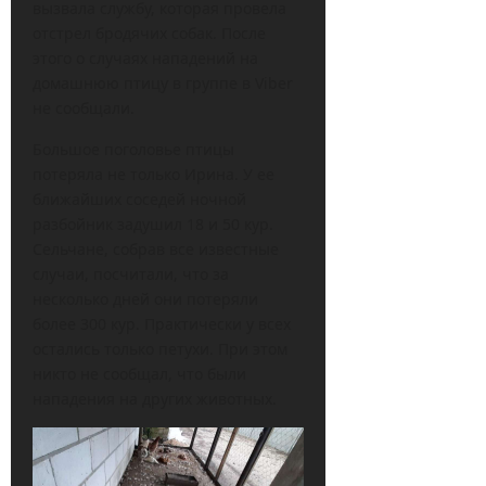
вызвала службу, которая провела
отстрел бродячих собак. После
этого о случаях нападений на
домашнюю птицу в группе в Viber
не сообщали.
Большое поголовье птицы
потеряла не только Ирина. У ее
ближайших соседей ночной
разбойник задушил 18 и 50 кур.
Сельчане, собрав все известные
случаи, посчитали, что за
несколько дней они потеряли
более 300 кур. Практически у всех
остались только петухи. При этом
никто не сообщал, что были
нападения на других животных.