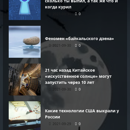
сколько ты выпил, а так же что и
когда курил
2021-09-30
0
Феномен «байкальского дзена»
2021-09-30
0
21 час назад Китайское
«искусственное солнце» могут
запустить через 10 лет
2021-09-30
0
Какие технологии США выкрали у
России
2021-09-29
0