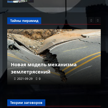
Тайны пирамид
К
Новая модель механизма
г
землетрясений
г
2021-09-29
0
Теории заговоров