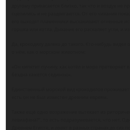
другому прикасается близко, так что и воздух не п
сцепились и не раздвигаются. От его чихания показ
его выходят пламенники выскакивают огненные иск
горшка или котла. Дыхание его раскаляет угли, и и
Да, крокодилу далеко до такого. Кто-нибудь видел
о нём, как о морском животном:
«Он кипятит пучину, как котёл и море претворяет 
бездна кажется сединою».
Единственный морской вид крокодилов проживает в
есть он не был известен древним евреям.
Также ещё одно возражение вытекает из риториче
левиафана?", то есть подразумевается, что нет. Од
Древнем Египте, и ловят в разных странах до сих 