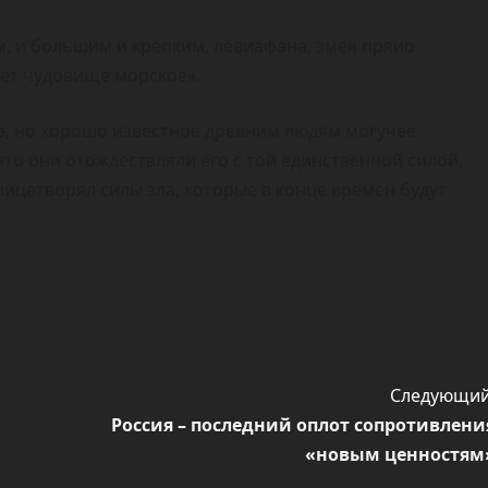
, и большим и крепким, левиафана, змея пряио
ьет чудовище морское».
е, но хорошо известное древним людям могучее
что они отождествляли его с той единственной силой,
ицетворял силы зла, которые в конце времён будут
Следующий
Россия – последний оплот сопротивлени
«новым ценностям