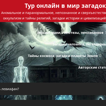
Тур онлайн в мир загадок
Аномальное и паранормальное, непознанное и сверхъестестве
оккультизм и тайны религий, загадки истории и цивилизаций
Версии, идеи, гипотезы, непознанное
Загадки человека, легендарн
Тайны космоса, загадки планеты Земля
Авторские стат
ь левиафан?