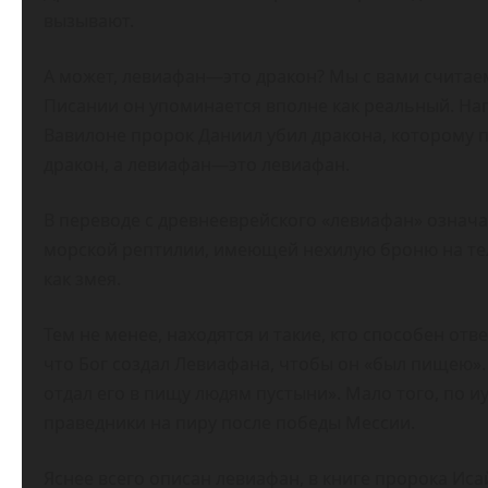
вызывают.
А может, левиафан—это дракон? Мы с вами считае
Писании он упоминается вполне как реальный. Нап
Вавилоне пророк Даниил убил дракона, которому 
дракон, а левиафан—это левиафан.
В переводе с древнееврейского «левиафан» означае
морской рептилии, имеющей нехилую броню на тел
как змея.
Тем не менее, находятся и такие, кто способен отв
что Бог создал Левиафана, чтобы он «был пищею».
отдал его в пищу людям пустыни». Мало того, по 
праведники на пиру после победы Мессии.
Яснее всего описан левиафан, в книге пророка Иса