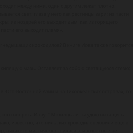
роходит между ними, один с другим лежат плотно,
ывается свет; глаза у него как рестницы зари; из пасти
ры; из ноздрей его выходит дым, как из горящего
з пасти его выходит пламя».
 огнедышащих крокодилов? В книге Иова также говоритс
в кипящую мазь. Оставляет за собою светящуюся стезю;
 Юго-Восточной Азии и на Тихоокеанских островах, то
ского вопроса Иову: " Можешь ли ты удою вытащить
нако, известно, что нильских крокодилов ловили ещё в
пор, никакого мистического ужаса эти животные не