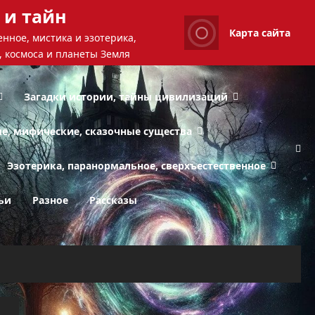
 и тайн
Карта сайта
нное, мистика и эзотерика,
, космоса и планеты Земля
Загадки истории, тайны цивилизаций
ые, мифические, сказочные существа
Эзотерика, паранормальное, сверхъестественное
ьи
Разное
Рассказы