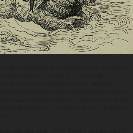
дника Иова: «Можешь ли ты удою вытащить левиафана и
иченные возможности людей. Есть также и другие
за животное? На протяжении веков разные учёные
кий теолог XVII века Самюэль Бошар был убеждён, что
гие годы это была основная гипотеза. Сам Бошар ешё
 о животных Священного писания". Но не, все, конечно,
ил:
пие, они скреплены как бы твердою печатью; один к