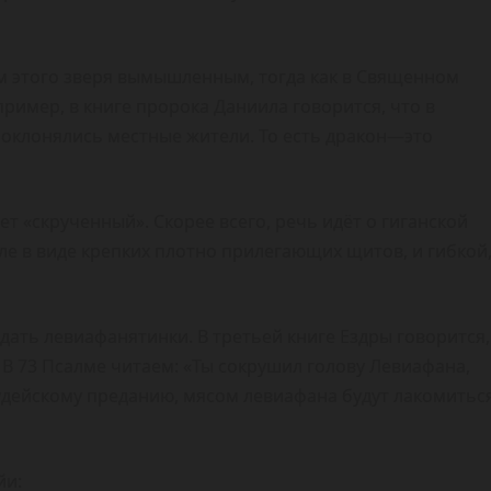
м этого зверя вымышленным, тогда как в Священном
ример, в книге пророка Даниила говорится, что в
поклонялись местные жители. То есть дракон—это
т «скрученный». Скорее всего, речь идёт о гиганской
е в виде крепких плотно прилегающих щитов, и гибкой
едать левиафанятинки. В третьей книге Ездры говорится,
 В 73 Псалме читаем: «Ты сокрушил голову Левиафана,
иудейскому преданию, мясом левиафана будут лакомитьс
йи: