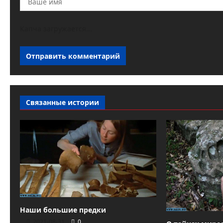
Капча загружается...
Связанные истории
Наши большие предки
2021-08-31
0