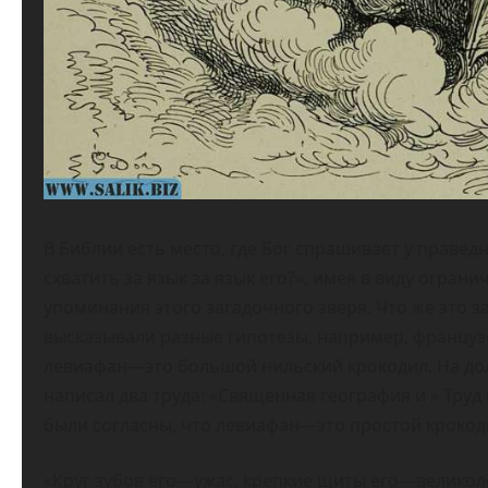
В Библии есть место, где Бог спрашивает у праве
схватить за язык за язык его?», имея в виду огран
упоминания этого загадочного зверя. Что же это 
высказывали разные гипотезы, например, французс
левиафан—это большой нильский крокодил. На дол
написал два труда: «Священная география и » Труд
были согласны, что левиафан—это простой крокод
«Круг зубов его—ужас, крепкие щиты его—великоле