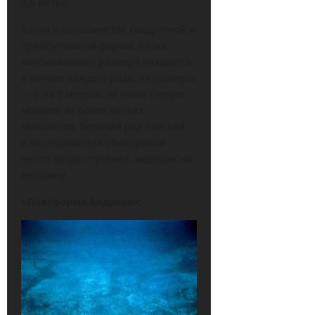
0,6 метра.
Блоки в большинстве квадратной и
прямоугольной формы. Блоки
максимального размера находятся
в начале каждого ряда, их размеры
— 6 на 9 метров. За ними следует
мозаика из более мелких
монолитов. Верхний ряд плоский,
и исследователи обнаружили
нечто вроде ступеней, ведущих на
вершину.
«Платформа Андроса»: