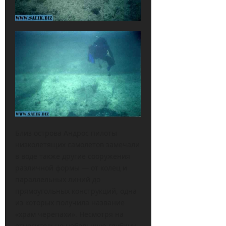
Близ острова Андрос пилоты
низколетящих самолетов замечали
в воде также другие сооружения
различной формы — от колец и
параллельных линий до
прямоугольных конструкций, одна
из которых получила название
«храм черепахи». Несмотря на
относительно небольшую глубину