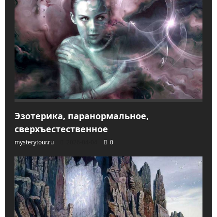
Эзотерика, паранормальное,
сверхъестественное
mysterytour.ru
2026-04-04
0