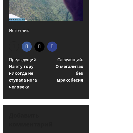
Источник
Н
Предыдущий
Следующий:
На эту гору
О мегалитах
а
никогда не
без
в
ступала нога
мракобесия
и
человека
г
а
ц
Добавить
комментарий
и