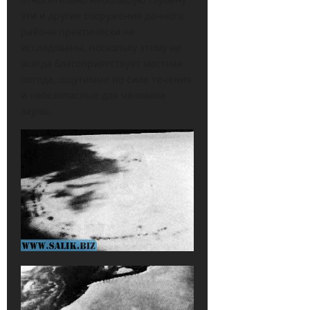
эти и другие сооружения данного
района практически не
исследованы, поскольку этому не
всегда благоприятствует местная
погода, ощутимые по силе течения
и небезопасные для человека
акулы.