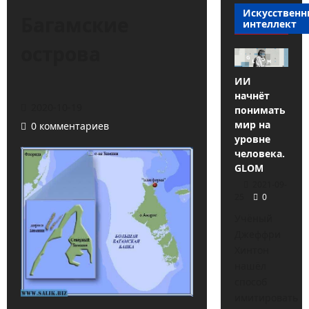
Искусствен
Багамские
интеллект
острова
ИИ
начнёт
2020-10-19
понимать
мир на
0 комментариев
уровне
человека.
GLOM
2021-09-
25
0
Учёный
Джеффри
Хинтон
нашёл
способ
имитировать