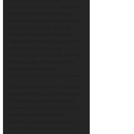
исследованный объект находится
на глубине нескольких метров в
прибрежных водах острова Андрос
близ города Nicholls Town. Он
получил название «Платформа
Андроса», поскольку представляет
собой плоскую площадку,
вымощенную каменными плитами.
Эта площадка по форме чем-то
напоминает волнорез,
окружающий полукруглую гавань.
Сооружение состоит из трех рядов
каменных блоков, приблизительно
270 метров длиной и 45 метров
шириной (по другим данным, оно
достигает размеров 400х40
метров). Ширина каждого ряда —
около 15 метров, а их толщина —