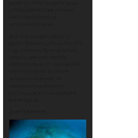
краям. До этого находили лишь
небольшие желобки, которые
могли образоваться и
естественным путем.
Другое открытие к северу от
дороги Бимини произошло в 1979
году. Стивеном Проктором была
найдена длинная, прямая
каменная линия от современной
береговой линии Бимини в
направлении дороги. На
одинаковых промежутках
располагались груды камней в
форме кругов.
Дорога Бимини: