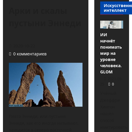
Искусствен
Арки и скалы
интеллект
пустыни Эннеди
ИИ
начнёт
2020-10-22
понимать
мир на
0 комментариев
уровне
человека.
GLOM
2021-09-
25
0
Учёный
Джеффри
Хинтон
нашёл
Плато Эннеди, или пустыня
способ
Эннеди, как его иногда называют,
имитировать
находится в северо-восточной