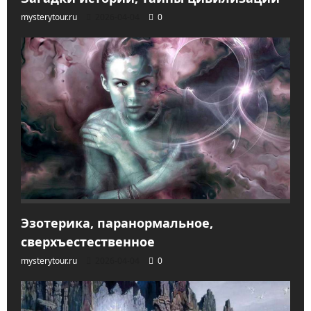
mysterytour.ru
2026-04-04
0
Эзотерика, паранормальное,
сверхъестественное
mysterytour.ru
2026-04-04
0