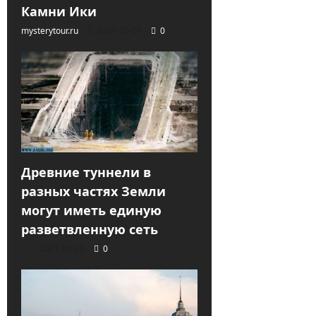
Камни Ики
mysterytour.ru
2021-10-01
0
Древние туннели в
разных частях Земли
могут иметь единую
разветвленную сеть
2021-09-25
0