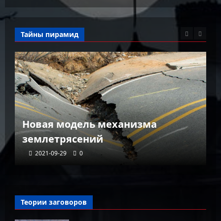
Тайны пирамид
К
Новая модель механизма
г
землетрясений
г
2021-09-29
0
Теории заговоров