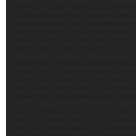
Именно такая ситуация сложилась вокруг жизни ме
эта акула вымерла на рубеже плиоцена и плейстоц
поддерживают идею о том, что доисторический хищ
очевидцев, переживших нападение огромных акул 
пополам, находка относительно «свежих» останков
океане с использованием подводных систем слежен
Примечательно, что первые сообщения о жизни м
реакцию — ученое сообщество не допускало ни ед
Однако с каждым годом все больше исследователей
живых существ, Animal Planet и National Geograph
изучению теории существования мегалодона в наш
Согласно собранным данным, этот хищник обитает 
уверены, что основным «пристанищем» мегалодона
существо от 15 до 25 метров в длину с мощной че
особь, живущую в морских водах. Долгое время 