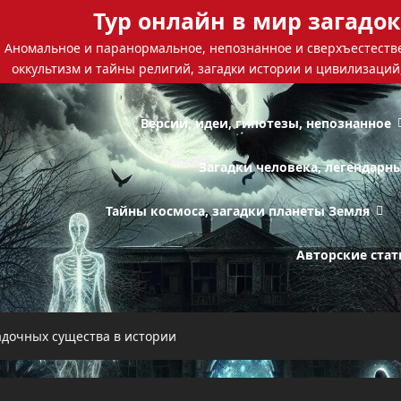
Тур онлайн в мир загадок
Аномальное и паранормальное, непознанное и сверхъестестве
оккультизм и тайны религий, загадки истории и цивилизаций
Версии, идеи, гипотезы, непознанное
Загадки человека, легендарн
Тайны космоса, загадки планеты Земля
Авторские стат
адочных существа в истории