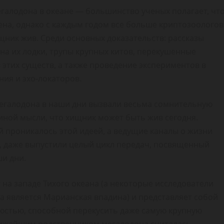
галодона в океане — большинство ученых полагает, чт
ена, однако с каждым годом все больше криптозоологов
ник жив. Среди основных доказательств: рассказы
на их лодки, трупы крупных китов, перекушенные
 этих существ, а также проведение экспериментов в
ия и эхо-локаторов.
егалодона в наши дни вызвали весьма сомнительную
иной мысли, что хищник может быть жив сегодня.
 проникалось этой идеей, а ведущие каналы о жизни
ic, даже выпустили целый цикл передач, посвященный
и дни.
на западе Тихого океана (а некоторые исследователи
 является Марианская впадина) и представляет собой
люстью, способной перекусить даже самую крупную
ближайшим родственником мегалодона считалась