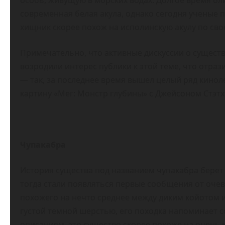
современная белая акула, однако сегодня ученые 
хищник скорее похож на исполинскую акулу по сво
Примечательно, что активные дискуссии о сущест
возродили интерес публики к этой теме, что отраз
— так, за последнее время вышел целый ряд кинол
картину «Мег: Монстр глубины» с Джейсоном Стэтх
Чупакабра
История существа под названием чупакабра берет 
тогда стали появляться первые сообщения от оче
похожего на нечто среднее между диким койотом 
густой темной шерстью, его походка напоминает с
описаниям, это существо скорее похоже на очень