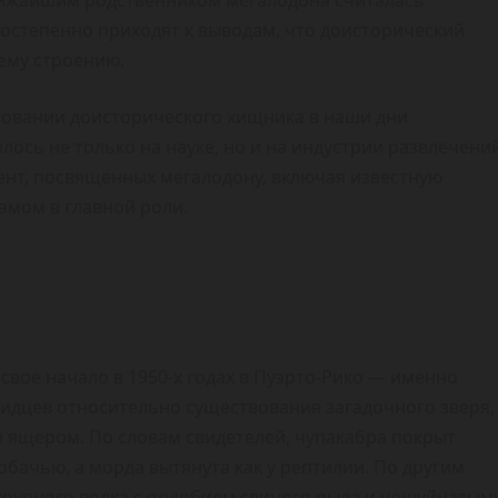
постепенно приходят к выводам, что доисторический
ему строению.
вовании доисторического хищника в наши дни
илось не только на науке, но и на индустрии развлечени
ент, посвященных мегалодону, включая известную
эмом в главной роли.
свое начало в 1950-х годах в Пуэрто-Рико — именно
видцев относительно существования загадочного зверя,
и ящером. По словам свидетелей, чупакабра покрыт
обачью, а морда вытянута как у рептилии. По другим
 крупного волка с подобием свиного рыла и чешуйчатым