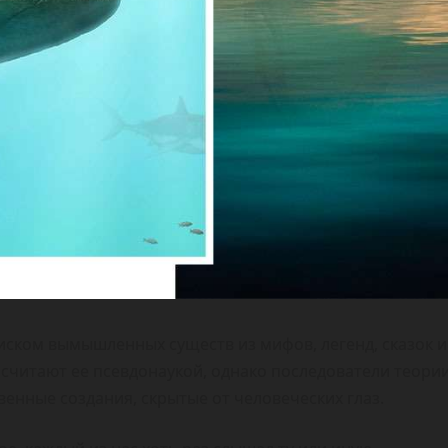
иском вымышленных существ из мифов, легенд, сказок и
считают ее псевдонаукой, однако последователи теори
венные создания, скрытые от человеческих глаз.