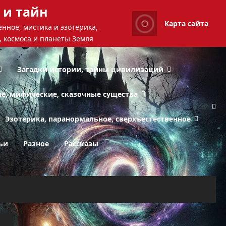
 и тайн
Карта сайта
нное, мистика и эзотерика,
, космоса и планеты Земля
Загадки истории, тайны цивилизаций
ые, мифические, сказочные существа
Эзотерика, паранормальное, сверхъестественное
ьи
Разное
Рассказы