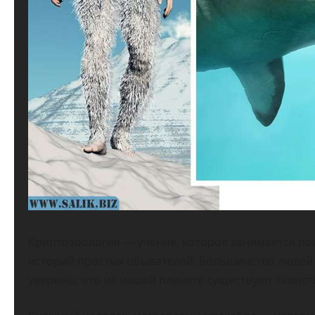
Криптозоология — учение, которое занимается по
историй простых обывателей. Большинство людей 
уверены, что на нашей планете существуют таинст