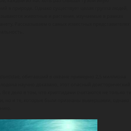
е, каждый из нас хоть раз слышал ту или иную
ий в природе. Однако существует целая группа людей,
азываются животные и растения, изучаемые в рамках
ланету. Рассказываем о самых известных представителях
еальность.
dontidae, обитавший в океане примерно 2,5 миллиона
галодона научно доказано, этот опасный доисторический
Все дело в том, что криптидами считаются не только т
и, но и те, которые были признаны вымершими, однако
ению.