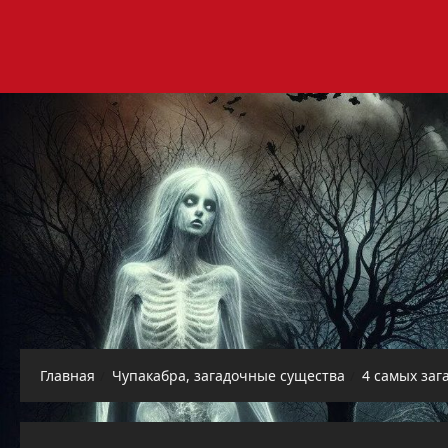
Перейти
к
содержимому
Главная
Чупакабра, загадочные существа
4 самых заг