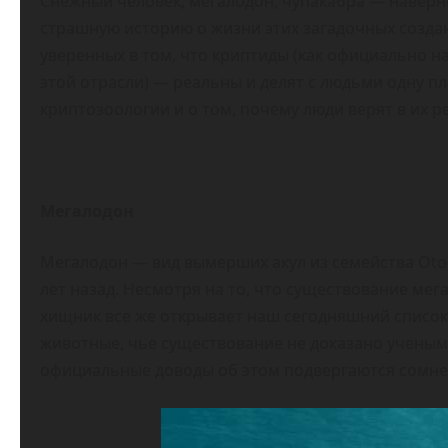
Снежный человек, мегалодон, чупакабра — наверно
страшную историю о жизни этих загадочных создан
уверенных в том, что криптиды (как официально н
этой отрасли) — реальны и делят с людьми одну п
криптозоологии и о том, почему люди верят в их р
Мегалодон
Мегалодон — вид вымерших акул из семейства Oto
лет назад. Несмотря на то, что существование ме
хищник все же открывает наш сегодняшний список. 
животные, чье существование не доказано ученым
официальные доводы об этом подвергаются сомн