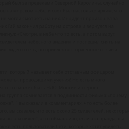
орый был за пределами Северной Каролины, случайно
в на морском небе, и свет был настолько ярким, что
, не могли смотреть на них. Инцидент произошел за
ик Гай закончил работу на острове и вернулся на
ликнул: «Смотри, в небе что то есть, а потом вдруг,
л свидетелем небесного видения и поспешил снять на
зил видео в сеть, он привлек восторженные отзывы
сети, который называет себя отставным офицером
самолеты, проводящими учения! Но есть много
 что это может быть НЛО. Многие интернет-
дна группа сомневается в подлинности фильма:«почему
озже", " вы сказали в комментариях, что есть более
го, вы сказали, что есть около 25 свидетелей, некоторы
ли вы эти видео", «это обманчиво, если это правда, вы
акже есть пользователи Сети, которые хотят увидеть