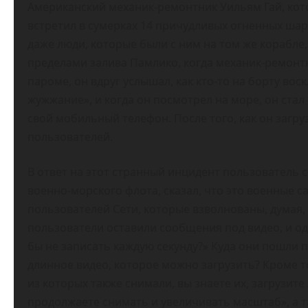
Американский механик-ремонтник Уильям Гай, кот
встретил в сумерках 14 причудливых огненных шаро
даже люди, которые были с ним на том же корабле
пределами залива Памлико, когда механик-ремонтн
пароме, он вдруг услышал, как кто-то на борту воск
жужжание», и когда он посмотрел на море, он ста
свой мобильный телефон. После того, как он загру
пользователей.
В ответ на этот странный инцидент пользователь 
военно-морского флота, сказал, что это военные 
пользователей Сети, которые взволнованы, думая,
пользователи оставили сообщения под видео, и о
бы не записать каждую секунду?» Куда они пошли п
длинное видео, которое можно загрузить? Кроме то
из которых также снимали, вы знаете их, загрузите 
продолжаете снимать и увеличивать масштаб», а т