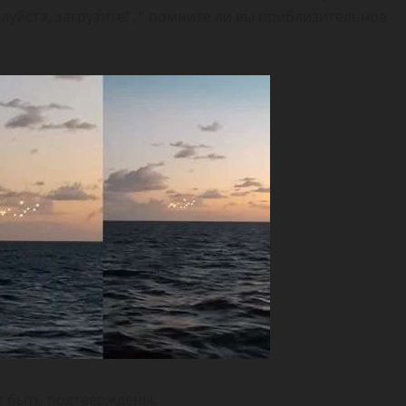
луйста, загрузите", " помните ли вы приблизительное
ут быть подтверждены.