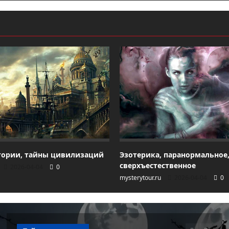
тории, тайны цивилизаций
Эзотерика, паранормальное
сверхъестественное
2026-04-04
0
mysterytour.ru
2026-04-04
0