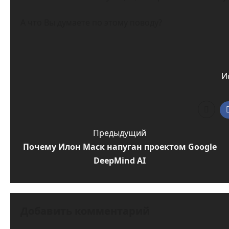
А что Вы думаете по этому поводу?
И
Н
Предыдущий
Почему Илон Маск напуган проектом Google
а
DeepMind AI
в
и
г
Добавить комментарий
а