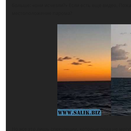
больше: «они исчезли?» Если есть еще видео, Пожа
местоположение парома?
Но все это лишь спекуляции, которые пока не мог