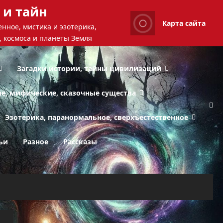
 и тайн
Карта сайта
нное, мистика и эзотерика,
, космоса и планеты Земля
Загадки истории, тайны цивилизаций
ые, мифические, сказочные существа
Эзотерика, паранормальное, сверхъестественное
ьи
Разное
Рассказы