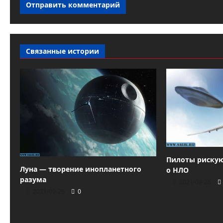
Связанные истории
Пилоты рискую
Луна — творение инопланетного
о НЛО
разума
2021-09-28
2021-09-28
0