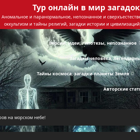
Тур онлайн в мир загадок
Аномальное и паранормальное, непознанное и сверхъестестве
оккультизм и тайны религий, загадки истории и цивилизаций
Версии, идеи, гипотезы, непознанное
Загадки человека, легендарн
Тайны космоса, загадки планеты Земля
Авторские стат
ов на морском небе!