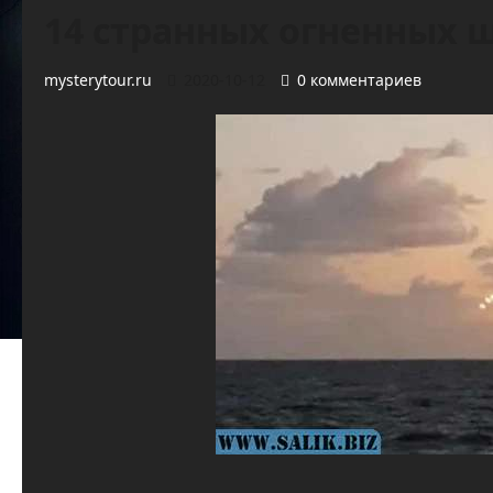
14 странных огненных ш
mysterytour.ru
2020-10-12
0 комментариев