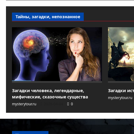
Тайны, загадки, непознанное
Загадки человека, легендарные,
Загадки ис
мифические, сказочные существа
mysterytour.ru
mysterytour.ru
2026-04-04
0