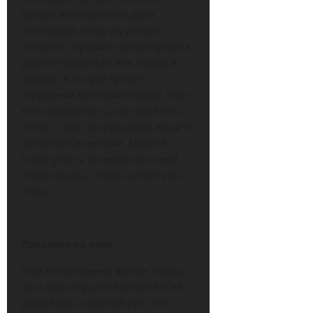
быстро воспламенить даже
небольшую искру на углях) и
позволит случайно прикоснуться к
другим предметам или людям в
одежде. А это уже грозит
серьезным воспламенением. Если
есть возможность, постарайтесь
снять с себя загоревшиеся вещи и
затопчите их ногами. Можете
также упасть на землю и по ней
«покачаться», чтобы «затоптать»
огонь.
Ползание по полу
Если в помещении возник пожар,
ни в коем случае не бегайте и не
двигайтесь в полный рост. Это