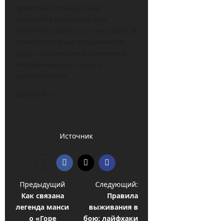
произошел пожар, сразу
вызывайте пожарных и не
пытайтесь сделать за них работу. В
этом случае опыт специалистов
будет практически бесценным и
несравнимым ни с каким
дилетантством.
Маруся Кот
Источник
Н
Предыдущий
Следующий:
Как связана
Правила
а
легенда манси
выживания в
в
о «Горе
бою: лайфхаки