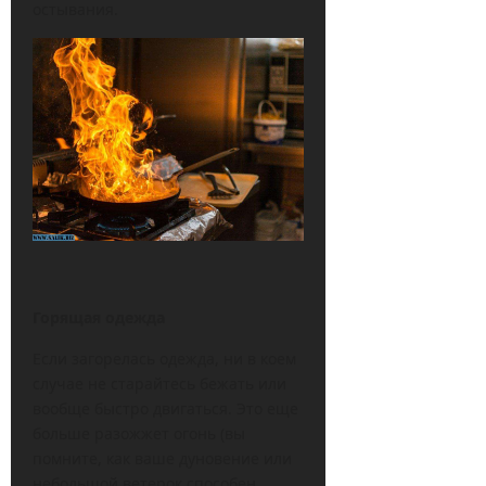
остывания.
Горящая одежда
Если загорелась одежда, ни в коем
случае не старайтесь бежать или
вообще быстро двигаться. Это еще
больше разожжет огонь (вы
помните, как ваше дуновение или
небольшой ветерок способен