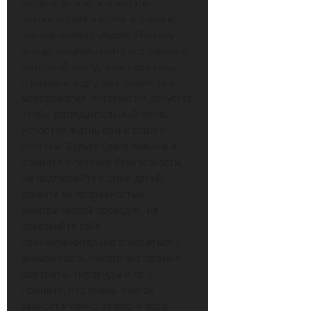
которое уносит множество
человеческих жизней и наносит
непоправимый ущерб. Поэтому
всегда продумывайте все заранее:
запасный выход, огнетушитель,
страховки и другие предметы и
мероприятия, которые не допустят,
чтобы разрушительный огонь
испортил жизнь вам и вашим
близким. Будьте бдительными и
помните о технике безопасности.
Не подпускайте к огню детей,
следите за исправностью
электрической проводки, не
позволяйте себе
пренебрежительно относиться к
возможности любого возгорания
(сигареты, гирлянды и пр.).
Помните, что очень многое
зависит именно от вас. А если