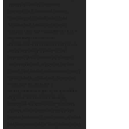
тридцать минут способно
перерасти в большой пожар.
Поэтому не старайтесь с ним
справиться самостоятельно,
каждая секунда пододвигает вас к
огромному несчастью.
Исключение составляет ситуация,
когда вспыхнула небольшая
искорка, и вы смогли ее быстро
загасить водой. В другом случае
(даже при самом небольшом очаге)
проследите, чтобы все покинули
помещение, возьмите
огнетушитель и распространяйте
струю, стоя спиной к выходу
(который вы должны определить
сразу). Ваши родные пусть в это
время вызывают пожарных. А если
вы сомневаетесь в том, сможете ли