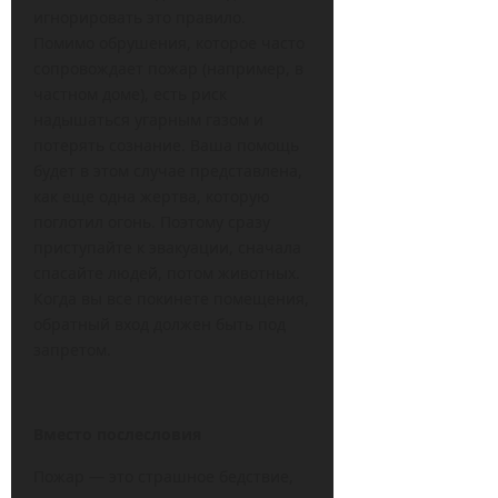
игнорировать это правило.
Помимо обрушения, которое часто
сопровождает пожар (например, в
частном доме), есть риск
надышаться угарным газом и
потерять сознание. Ваша помощь
будет в этом случае представлена,
как еще одна жертва, которую
поглотил огонь. Поэтому сразу
приступайте к эвакуации, сначала
спасайте людей, потом животных.
Когда вы все покинете помещения,
обратный вход должен быть под
запретом.
Вместо послесловия
Пожар — это страшное бедствие,