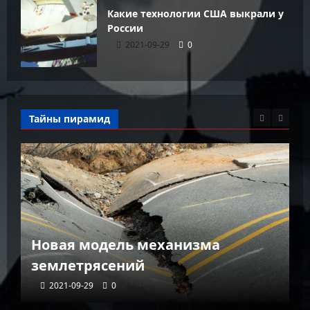
Какие технологии США выкрали у
России
2021-09-29
0
Тайны пирамид
К
Новая модель механизма
г
землетрясений
г
2021-09-29
0