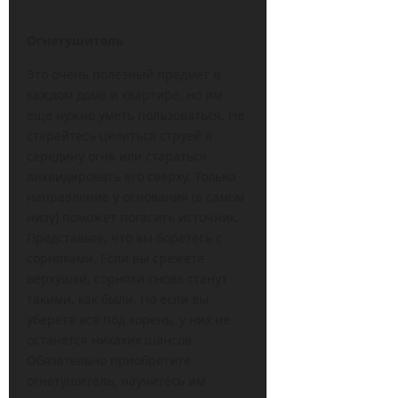
Огнетушитель
Это очень полезный предмет в
каждом доме и квартире, но им
еще нужно уметь пользоваться. Не
старайтесь целиться струей в
середину огня или стараться
ликвидировать его сверху. Только
направление у основания (в самом
низу) поможет погасить источник.
Представьте, что вы боретесь с
сорняками. Если вы срежете
верхушки, сорняки снова станут
такими, как были. Но если вы
уберете все под корень, у них не
останется никаких шансов.
Обязательно приобретите
огнетушитель, научитесь им