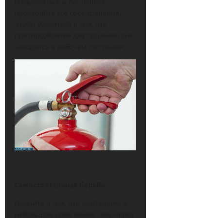
пользоваться и постоянно
проверяйте его срок хранения,
чтобы убедиться в том, что
приспособление для тушения огня
находится в рабочем состоянии.
Самостоятельная борьба
Помните о том, что возгорание в
небольшом доме менее, чем через