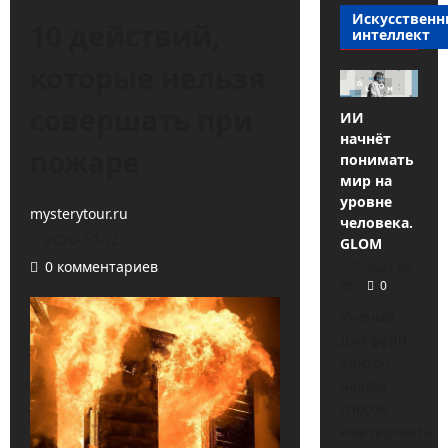
Искусствен
10 действий,
интеллект
которые нельзя
совершать при
ИИ
начнёт
пожаре
понимать
мир на
уровне
mysterytour.ru
человека.
2020-10-12
GLOM
0 комментариев
2021-09-
25
0
Учёный
Джеффри
Хинтон
нашёл
способ
имитировать