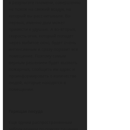
в результате пламени, совершенно
не похож на свежий воздух, на
который вы рассчитывали. Во-
первых, именно дым может
привести к удушью. А во-вторых,
скорость огня, который попадет
через выбитое окно, будет очень
интенсивным и сразу поразит все
помещение. Поэтому самым
верным решением будет вызвать
пожарных, сообщить им адрес и
проинформировать о количестве
людей, которые находятся в
помещении.
Горящая посуда
Еще одним распространенным
заблуждением по поводу тушения