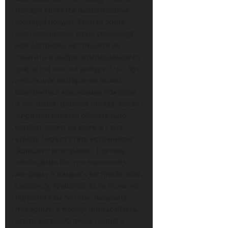
пожара является выхватывание
горящей посуды. Если от жира
воспламенилась ваша сковорода
или кастрюля, не спешите ее
схватить и выбросить подальше от
плиты (на пол, на улицу и т. д.). Это
небольшое возгорание может
закончиться массивным пожаром
и увечьями. Горячая посуда, капли
жира или кипятка обязательно
оставят ожоги на коже, а сама
утварь сможет стать источником
большого возгорания. Поэтому
необходимо быстро выключить
конфорку и накрыть кастрюлю или
сковороду крышкой. Если огонь не
погаснет сам по себе, вызовите
пожарных. К посуде прикасайтесь
исключительно после полного