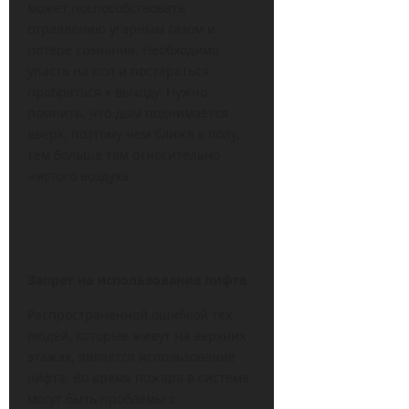
может поспособствовать
отравлению угарным газом и
потере сознания. Необходимо
упасть на пол и постараться
пробраться к выходу. Нужно
помнить, что дым поднимается
вверх, поэтому чем ближе к полу,
тем больше там относительно
чистого воздуха.
Запрет на использование лифта
Распространенной ошибкой тех
людей, которые живут на верхних
этажах, является использование
лифта. Во время пожара в системе
могут быть проблемы с