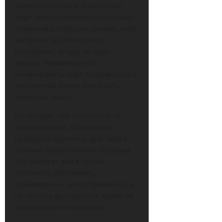
электричеством. В этом случае
лифт либо остановится (что станет
ловушкой в горящем здании), либо
застрянет на этаже очага
возгорания, откуда не будет
выхода. Рекомендуется
игнорировать лифт, пробираться к
лестничной клетке или искать
запасный выход.
Но прежде, чем поселиться на
высоком этаже, обязательно
проверьте варианты действий в
режиме чрезвычайной ситуации.
Это поможет вам в случае
опасности действовать
планомерно и целеустремленно, а
не тратить драгоценное время на
поиски запасного выхода.