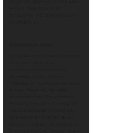
все успеть, сразу убегайте и даже
не пытайтесь это делать
самостоятельно, понадейтесь на
специалистов.
Возвращение назад
Это вызывает ужасные ощущения
при представлении и
воспоминания, если это уже
случилось. Но все должны
помнить, что возвращаться назад
в огонь нельзя ни при каких
обстоятельствах. Это относится к
любым причинам и ко всему, что
или кого вы могли там оставить.
Если там ценные для вас вещи,
бумаги, домашние любимцы или
близкие вам люди, никогда нельзя