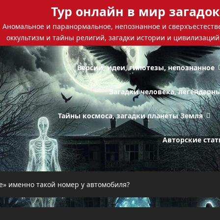
Тур онлайн в мир загадок
Аномальное и паранормальное, непознанное и сверхъестестве
оккультизм и тайны религий, загадки истории и цивилизаций
Версии, идеи, гипотезы, непознанное
Загадки человека, легендарн
Тайны космоса, загадки планеты Земля
Авторские стат
е» именно такой номер у автомобиля?