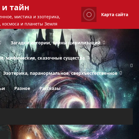
 и тайн
Карта сайта
нное, мистика и эзотерика,
, космоса и планеты Земля
Загадки истории, тайны цивилизаций
ые, мифические, сказочные существа
Эзотерика, паранормальное, сверхъестественное
ьи
Разное
Рассказы