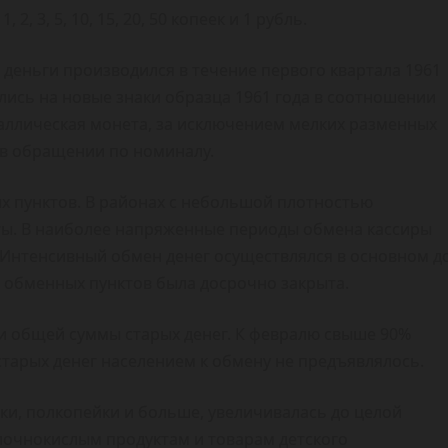
 3, 5, 10, 15, 20, 50 копеек и 1 рубль.
деньги производился в течение первого квартала 1961
лись на новые знаки образца 1961 года в соотношении
таллическая монета, за исключением мелких разменных
ь в обращении по номиналу.
х пунктов. В районах с небольшой плотностью
ы. В наиболее напряженные периоды обмена кассиры
. Интенсивный обмен денег осуществлялся в основном д
ть обменных пунктов была досрочно закрыта.
и общей суммы старых денег. К февралю свыше 90%
старых денег населением к обмену не предъявлялось.
ки, полкопейки и больше, увеличивалась до целой
олочнокислым продуктам и товарам детского