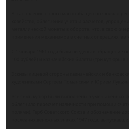
Установление нового масштаба цен позволяло реш
хозяйстве, облегчение учета и расчетов, упрощен
металлической монеты в обороте, что, в свою оч
применения механизмов в счетных операциях, автом
С 1 января 1961 года были введены в обращение но
100 рублей) и казначейские билеты (три купюры в 1,
Эскизы лицевой стороны казначейских и банковски
художниками Сергеем Поманским и Юрием Лукьян
Все семь купюр были выполнены в уменьшенных ф
облегчило пересчет наличности при помощи счет
полями). Герб Советского Союза и обозначение дос
последних денежных знаках 1947 года, выпускавших