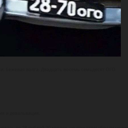
си. Бежевая волга. Двадцать восемь семьдесят ОГО.
.
ия и девальвация.
ялась до 28 рублей 70 копеек, но при этом убрали нолик