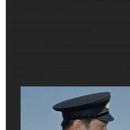
Стало: 2 рубля 87 копеек.
Но люди настолько привыкли к старому формату цен
варианта: по-старому и по-новому.
«28-70 ОГО» — фраза, которую говорил советский г
обыграл на автомобильном номере Леонид Гайдай
Удивительно, что с момента реформы до выхода фи
парадигме цен.