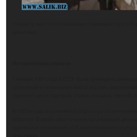
Помните, как герой Никулина спрашивает про 500
деньгами.
Историческая справка
1 января 1961 года в СССР была проведена денежна
произведено изменение масштаба цен, укрупнение
пересчет цен и тарифов, ставок, окладов, пенсий, п
В 1950-е годы в условиях быстрого роста экономи
обороты. В целях обеспечения организации денежн
принял постановление «Об изменении масштаба 
деньгами».