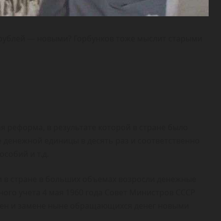
 рублей — новыми? Горбунков тоже мыслит старыми
я реформа, в результате которой в стране было
 денежной единицы в десять раз и соответственно
особий и т.д.
ки в стране в больших объемах возросли денежные
ого учета 4 мая 1960 года Совет Министров СССР
цен и замене ныне обращающихся денег новыми