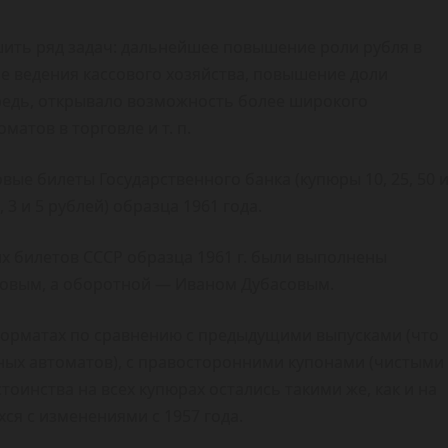
ить ряд задач: дальнейшее повышение роли рубля в
ие ведения кассового хозяйства, повышение доли
ередь, открывало возможность более широкого
атов в торговле и т. п.
вые билеты Государственного банка (купюры 10, 25, 50 
 3 и 5 рублей) образца 1961 года.
х билетов СССР образца 1961 г. были выполнены
овым, а оборотной — Иваном Дубасовым.
орматах по сравнению с предыдущими выпусками (что
ных автоматов), с правосторонними купонами (чистыми
тоинства на всех купюрах остались такими же, как и на
ся с изменениями с 1957 года.