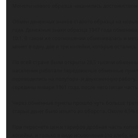
Монеты нового образца чеканились достоинством 1, 2,
Обмен денежных знаков старого образца на новые 
года. Денежные знаки образца 1947 года обменива
10:1. В таком же соотношении обменивалась и ме
монет в одну, две и три копейки, которые осталис
По всей стране были открыты 28,5 тысячи обменны
населения работали передвижные обменные пункт
переводились на полутора- и двухсменную работу
середины января 1961 года, после чего пятая час
Через обменные пункты прошло чуть больше трет
старых денег было изъято из оборота. Около 4,5% 
При пересчете цен и тарифов дробная часть копей
копейки, и только в виде исключения (по хлебу, м