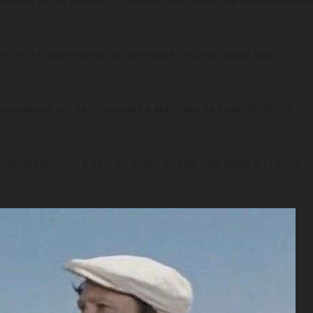
, что в магазинах на ценниках писали сразу два
ражданин когда приходил в магазин за водкой. Это и
.
льма прошло 8 лет, но люди до сих пор жили в старой