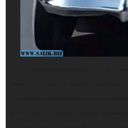
— Уехал, в Дубровку. Минут двадцать назад. На так
Помните этот момент из «Бриллиантовой руки»?
На самом деле, Гайдай прикололся с этим номером
В 1961 году в СССР случилась реформа. Деноминац
Раньше водка стоила 21 рубль 20 копеек. Цена подн